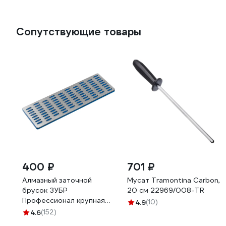
Сопутствующие товары
400 ₽
701 ₽
Алмазный заточной
Мусат Tramontina Carbon,
брусок ЗУБР
20 см 22969/008-TR
Профессионал крупная
4.9
(10)
зернистость, Р200,
4.6
(152)
50х150 мм 35715-03_z01