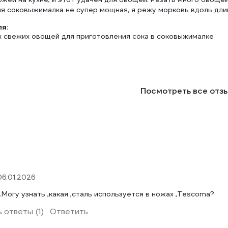
ня соковыжималка не супер мощная, я режу морковь вдоль длин
ля:
х свежих овощей для приготовления сока в соковыжималке
Посмотреть все отз
06.01.2026
Могу узнать ,какая ,сталь используется в ножах ,Tescoma?
 ответы (1)
Ответить