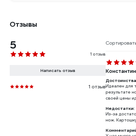
Отзывы
5
Сортировать
1 отзыв
Написать отзыв
Константин
Достоинства
Идеален для т
1 отзыв
результате но
своей цены и
Недостатки:
Из-за достато
нож. Картошку
Комментарий
У нас много н