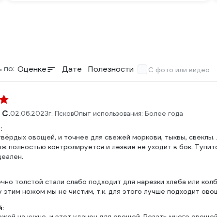
 по:
Оценке
Дате
Полезности
С фото или видео
 С.
02.06.2023
г. Псков
Опыт использования: Более года
:
вёрдых овощей, и точнее для свежей моркови, тыквы, свеклы. 
ж полностью контролируется и лезвие не уходит в бок. Тупит
деален.
чно толстой стали слабо подходит для нарезки хлеба или колба
 этим ножом мы не чистим, т.к. для этого лучше подходит ово
:
ожей на кухне, и этот удачен для овощей. Резать много овощ