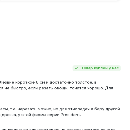
Товар куплен у нас
Лезвие короткое 8 см и достаточно толстое, в
ся не быстро, если резать овощи, точится хорошо. Для
сы, т.е. нарезать можно, но для этих задач я беру другой
щерезка, у этой фирмы серии President.
ей приходиться для изготовления свежевыжатого сока из