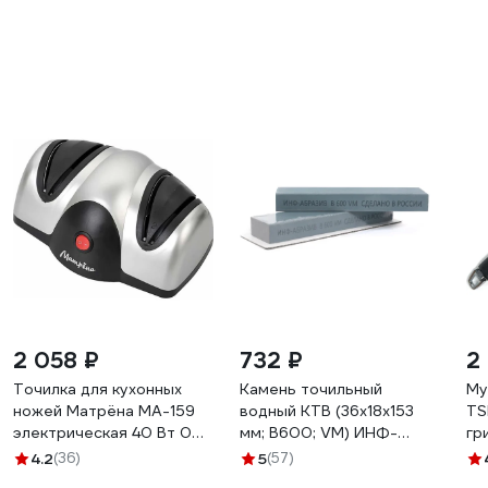
2 058 ₽
732 ₽
2
Точилка для кухонных
Камень точильный
Му
ножей Матрёна MA-159
водный КТВ (36х18х153
TS
электрическая 40 Вт 00
мм; B600; VM) ИНФ-
гр
8063 008063
АБРАЗИВ Б-4922
4.2
(36)
5
(57)