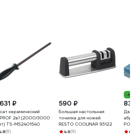
-82%
 631 ₽
590 ₽
83 ₽
сат керамический
Большая настольная
Двусто
PROF 2в1 (2000/3000
точилка для ножей
абрази
ит) TS-MS2401540
RESTO COOLINAR 95122
РОКОТ 
4.8
(8)
4.6
(9)
4.4
(5