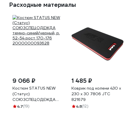
Расходные материалы
9 066 ₽
1 485 ₽
Костюм STATUS NEW
Коврик под колени 430 x
(Статус)
230 x 30 7806 JTC
СОЮЗСПЕЦОДЕЖДА
821679
темно-синий/черный, р.
4.7
(19)
4.8
(12)
52-54 рост 170-176
2000000093628