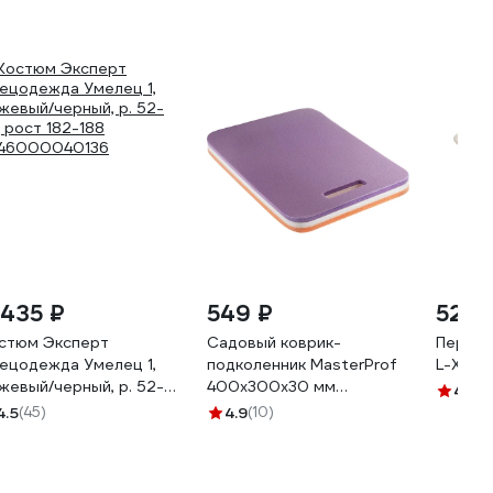
 435 ₽
549 ₽
52 ₽
стюм Эксперт
Садовый коврик-
Перчат
ецодежда Умелец 1,
подколенник MasterProf
L-XL 11
жевый/черный, р. 52-
400x300x30 мм
4.6
(7
, рост 182-188
ДС.070948
4.5
(45)
4.9
(10)
46000040136