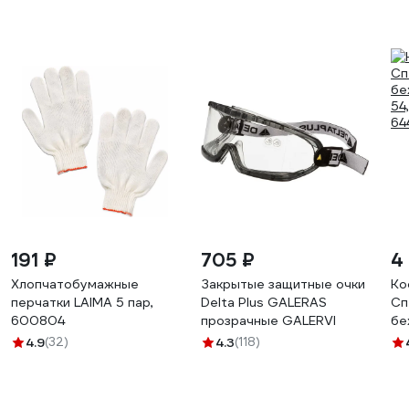
191 ₽
705 ₽
4
Хлопчатобумажные
Закрытые защитные очки
Ко
перчатки LAIMA 5 пар,
Delta Plus GALERAS
Сп
600804
прозрачные GALERVI
бе
54
4.9
(32)
4.3
(118)
64