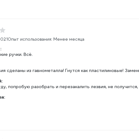
2021
Опыт использования: Менее месяца
:
ие ручки. Всё.
я сделаны из гавнометалла! Гнутся как пластилиновые! Замени
:
ду, попробую разобрать и перезакалить лезвия, не получится,
ля: