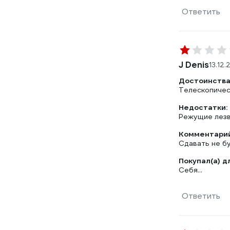
Ответить
J Denis
13.12.
Достоинства
Телескопическ
Недостатки:
Режущие лезви
Комментарий
Сдавать не бу
Покупал(а) д
Себя...
Ответить