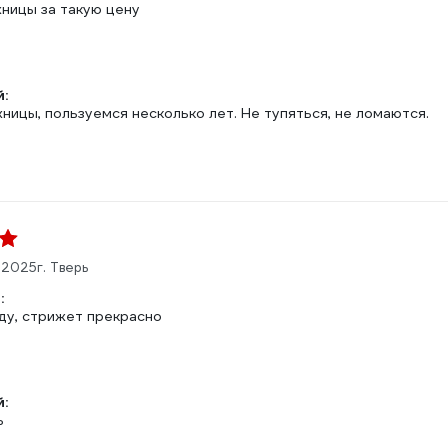
ницы за такую цену
:
ицы, пользуемся несколько лет. Не тупяться, не ломаются.
.2025
г. Тверь
:
аду, стрижет прекрасно
:
ь