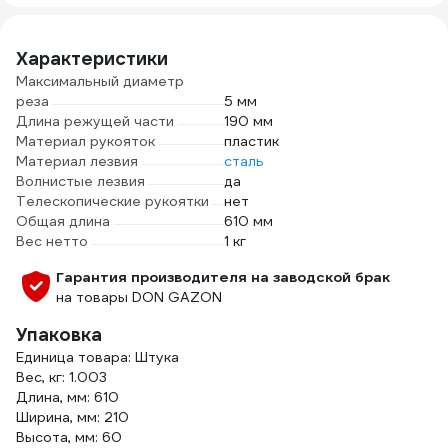
рост 170-176
ПВХ-
2000000093628
разм
Характеристики
Максимальный диаметр
реза
5 мм
Длина режущей части
190 мм
Материал рукояток
пластик
Материал лезвия
сталь
Волнистые лезвия
да
Телескопические рукоятки
нет
Общая длина
610 мм
Вес нетто
1 кг
Гарантия производителя на заводской брак
на товары DON GAZON
Упаковка
Единица товара: Штука
Вес, кг: 1.003
Длина, мм: 610
Ширина, мм: 210
Высота, мм: 60