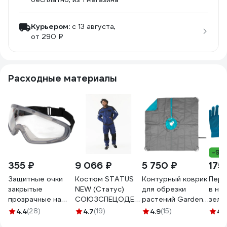
Курьером:
c 13 августа,
от 290 ₽
Расходные материалы
-9%
355 ₽
9 066 ₽
5 750 ₽
175
Защитные очки
Костюм STATUS
Контурный коврик
Перч
закрытые
NEW (Статус)
для обрезки
в на
прозрачные на
СОЮЗСПЕЦОДЕЖДА
растений Gardena
зеле
резинке Gigant
темно-синий/
00508-
фукс
4.4
(28)
4.7
(19)
4.9
(15)
4.
GGСR-2
черный, р. 52-54
20.000.00
сини