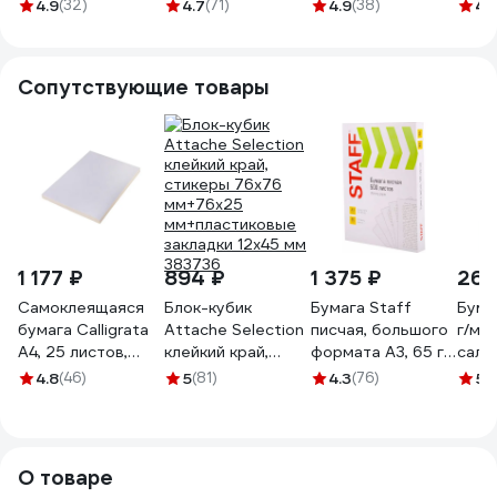
серебристый 1-2
мм, пластиковый
мм, пластиковый
мета
4.9
(32)
4.7
(71)
4.9
(38)
4.
мм 48289
корпус 537625
корпус 537621
корп
Сопутствующие товары
1 177 ₽
894 ₽
1 375 ₽
261
Самоклеящаяся
Блок-кубик
Бумага Staff
Бума
бумага Calligrata
Attache Selection
писчая, большого
г/м2 
А4, 25 листов,
клейкий край,
формата А3, 65 г/
сала
80г/м, белая
стикеры 76х76
м2, 500 л.,
CPL5
4.8
(46)
5
(81)
4.3
(76)
5
(1
матовая 5483830
мм+76х25
белизна 92 (ISO)
мм+пластиковые
114213
закладки 12х45 мм
383736
О товаре