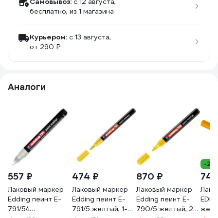
Самовывоз:
c 12 августа,
бесплатно
, из 1 магазина
Курьером:
c 13 августа,
от 290 ₽
Аналоги
-24
557 ₽
474 ₽
870 ₽
749
Лаковый маркер
Лаковый маркер
Лаковый маркер
Лако
Edding пеинт E-
Edding пеинт E-
Edding пеинт E-
EDDI
791/54
791/5 желтый, 1-2
790/5 желтый, 2-3
желт