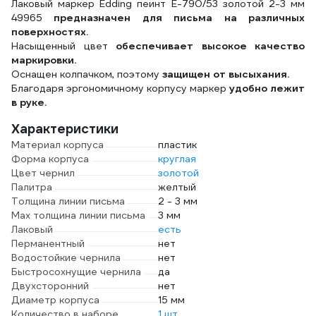
Лаковый маркер Edding пеинт E-790/53 золотой 2-3 мм
49965
предназначен для письма на различных
поверхностях.
Насыщенный цвет
обеспечивает высокое качество
маркировки.
Оснащен колпачком, поэтому
защищен от высыхания.
Благодаря эргономичному корпусу маркер
удобно лежит
в руке.
Характеристики
Материал корпуса
пластик
Форма корпуса
круглая
Цвет чернил
золотой
Палитра
желтый
Толщина линии письма
2 - 3 мм
Мах толщина линии письма
3 мм
Лаковый
есть
Перманентный
нет
Водостойкие чернила
нет
Быстросохнущие чернила
да
Двухсторонний
нет
Диаметр корпуса
15 мм
Количество в наборе
1 шт