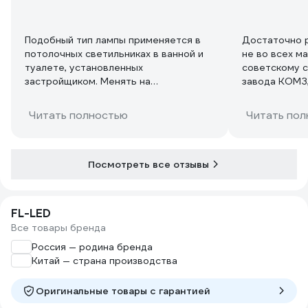
Подобный тип лампы применяется в
Достаточно р
потолочных светильниках в ванной и
не во всех м
туалете, установленных
советскому с
застройщиком. Менять на
завода КОМЗ,
светодиодные светильники пока не
захотел, ибо проще поменять такую
Читать полностью
Читать пол
лампу, чем целиком светодидный
светильник. Данная лампа ставтует
бодро, в отличии от
Осрамовских(сделанны в Италии),
Посмотреть все отзывы
свет приятный теплый, взял несколько
ламп в запас. Внутри цоколя ламп что
то трясется, типа обломка, но на
FL-LED
работу это не влияет.
Все товары бренда
Россия — родина бренда
Китай — страна производства
Оригинальные товары c гарантией