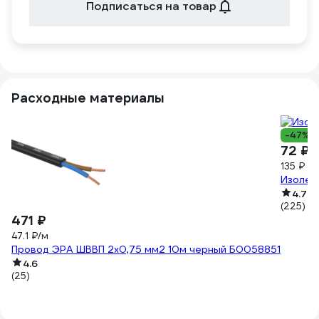
Подписаться на товар
Расходные материалы
-47%
72 ₽
135 ₽
3.
Изолент
4.7
(225)
471 ₽
47.1 ₽/м
Провод ЭРА ШВВП 2x0,75 мм2 10м черный Б0058851
4.6
(25)