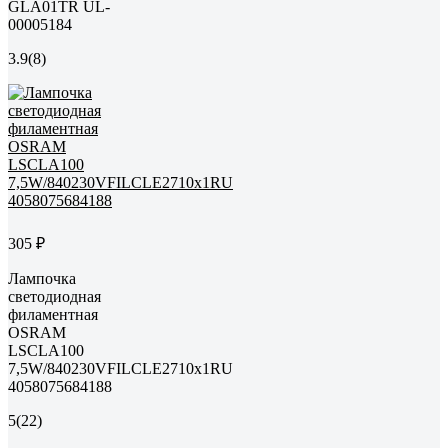
GLA01TR UL-
00005184
3.9
(8)
305 ₽
Лампочка
светодиодная
филаментная
OSRAM
LSCLA100
7,5W/840230VFILCLE2710x1RU
4058075684188
5
(22)