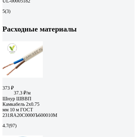
UL-00005182
5
(3)
Расходные материалы
373 ₽
37.3 ₽/м
Шнур ШВВП
Камкабель 2x0.75
мм 10 м ГОСТ
231ЯA20C0000Ъ600010М
4.7
(97)