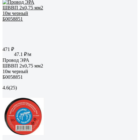
471 ₽
47.1 ₽/м
Провод ЭРА
ШВВП 2x0,75 мм2
10м черный
Б0058851
4.6
(25)