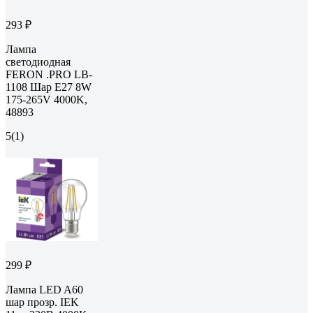
293 ₽
Лампа
светодиодная
FERON .PRO LB-
1108 Шар E27 8W
175-265V 4000K,
48893
5
(1)
299 ₽
Лампа LED A60
шар прозр. IEK