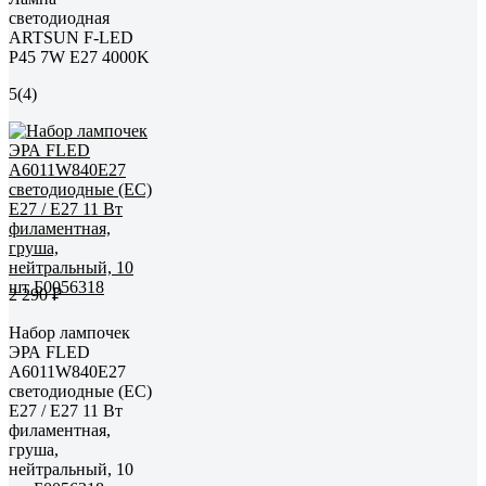
светодиодная
ARTSUN F-LED
P45 7W E27 4000K
5
(4)
2 290 ₽
Набор лампочек
ЭРА FLED
A6011W840E27
светодиодные (EC)
E27 / Е27 11 Вт
филаментная,
груша,
нейтральный, 10