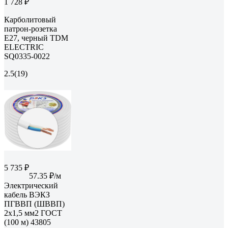
1 728 ₽
Карболитовый
патрон-розетка
Е27, черный TDM
ELECTRIC
SQ0335-0022
2.5
(19)
5 735 ₽
57.35 ₽/м
Электрический
кабель ВЭКЗ
ПГВВП (ШВВП)
2x1,5 мм2 ГОСТ
(100 м) 43805