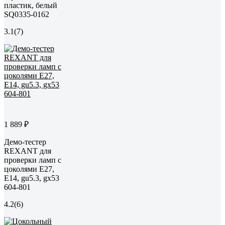
пластик, белый
SQ0335-0162
3.1
(7)
1 889 ₽
Демо-тестер
REXANT для
проверки ламп с
цоколями Е27,
Е14, gu5.3, gx53
604-801
4.2
(6)