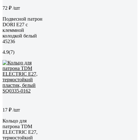
72 ₽
/шт
Подвесной патрон
DORI Е27 с
клеммной
колодкой белый
45236
4.9
(7)
17 ₽
/шт
Кольцо для
патрона TDM
ELECTRIC Е27,
термостойкий