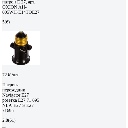
патрон Е 27, арт.
OXION AH-
005WH-E14TOE27
5
(6)
72 ₽
/шт
Патрон-
переходник
Navigator Е27
розетка Е27 71 695
NLA-E27-S-E27
71695
2.8
(61)