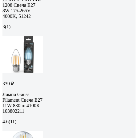
1208 Свеча E27
8W 175-265V
4000K, 51242
3
(1)
339 ₽
Лампа Gauss
Filament Свеча Е27
11W 830lm 4100К
103802211
4.6
(11)