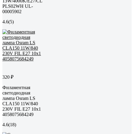
13W/4000K/E27/CL
PLS02WH UL-
00005902
4.6
(5)
320 ₽
Филаментная
светодиодная
лампа Osram LS
CLA150 11W/840
230V FIL E27 10x1
4058075684249
4.6
(18)