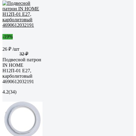
-19%
26 ₽
/шт
32 ₽
Подвесной патрон
IN HOME
Н12П-01 Е27,
карболитовый
4690612032191
4.2
(34)