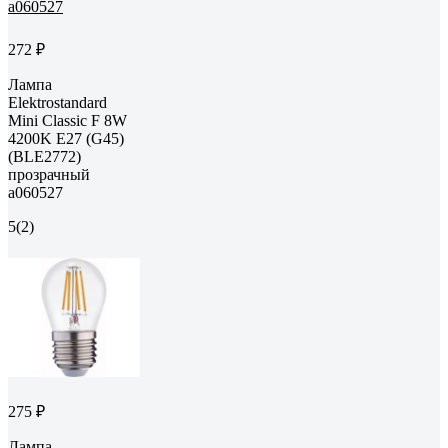
272 ₽
Лампа
Elektrostandard
Mini Classic F 8W
4200K E27 (G45)
(BLE2772)
прозрачный
a060527
5
(2)
275 ₽
Лампа