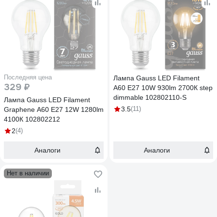
Последняя цена
Лампа Gauss LED Filament
329 ₽
A60 E27 10W 930lm 2700К step
dimmable 102802110-S
Лампа Gauss LED Filament
3.5
(11)
Graphene A60 E27 12W 1280lm
4100К 102802212
2
(4)
Аналоги
Аналоги
Нет в наличии