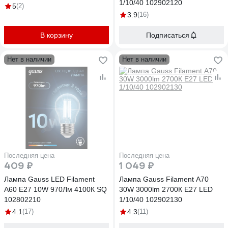
1/10/40 102902120
5
(2)
3.9
(16)
В корзину
Подписаться
Нет в наличии
Нет в наличии
Последняя цена
Последняя цена
409 ₽
1 049 ₽
Лампа Gauss LED Filament
Лампа Gauss Filament А70
A60 E27 10W 970Лм 4100К SQ
30W 3000lm 2700К Е27 LED
102802210
1/10/40 102902130
4.1
(17)
4.3
(11)