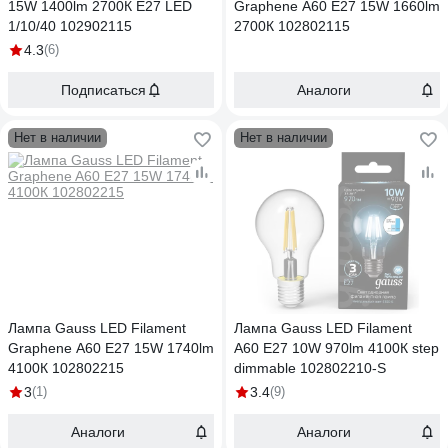
15W 1400lm 2700К Е27 LED
Graphene A60 E27 15W 1660lm
1/10/40 102902115
2700К 102802115
4.3
(6)
Подписаться
Аналоги
Нет в наличии
Нет в наличии
Лампа Gauss LED Filament
Лампа Gauss LED Filament
Graphene A60 E27 15W 1740lm
A60 E27 10W 970lm 4100К step
4100К 102802215
dimmable 102802210-S
3
(1)
3.4
(9)
Аналоги
Аналоги