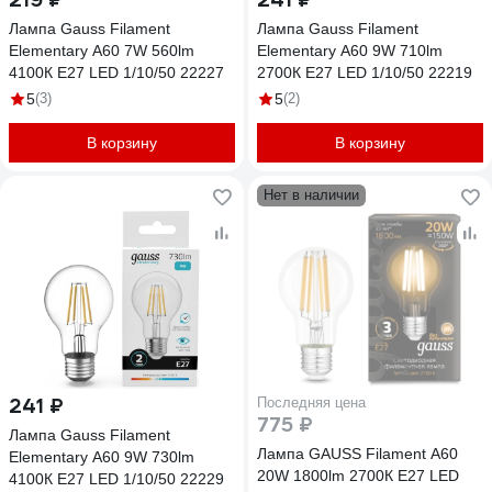
Лампа Gauss Filament
Лампа Gauss Filament
Elementary А60 7W 560lm
Elementary А60 9W 710lm
4100К Е27 LED 1/10/50 22227
2700К Е27 LED 1/10/50 22219
5
(3)
5
(2)
В корзину
В корзину
Нет в наличии
241 ₽
Последняя цена
775 ₽
Лампа Gauss Filament
Лампа GAUSS Filament А60
Elementary А60 9W 730lm
20W 1800lm 2700К Е27 LED
4100К Е27 LED 1/10/50 22229