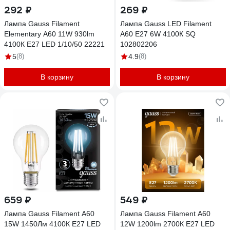
292 ₽
269 ₽
Лампа Gauss Filament
Лампа Gauss LED Filament
Elementary А60 11W 930lm
A60 E27 6W 4100К SQ
4100К Е27 LED 1/10/50 22221
102802206
5
(8)
4.9
(8)
В корзину
В корзину
659 ₽
549 ₽
Лампа Gauss Filament А60
Лампа Gauss Filament А60
15W 1450Лм 4100К Е27 LED
12W 1200lm 2700К Е27 LED