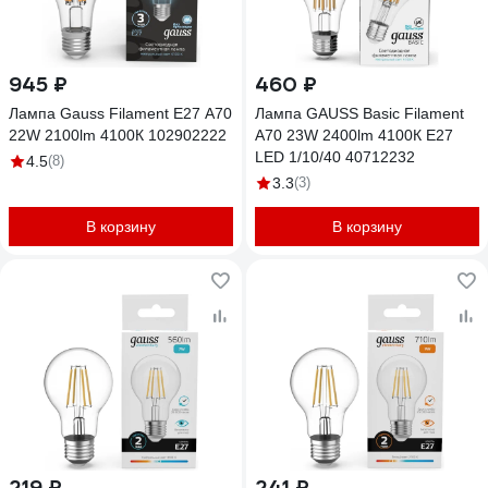
945 ₽
460 ₽
Лампа Gauss Filament Е27 А70
Лампа GAUSS Basic Filament
22W 2100lm 4100К 102902222
А70 23W 2400lm 4100К Е27
LED 1/10/40 40712232
4.5
(8)
3.3
(3)
В корзину
В корзину
219 ₽
241 ₽