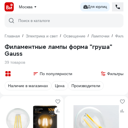
Москва
Для юрлиц
Поиск в каталоге
Главная
/
Электрика и свет
/
Освещение
/
Лампочки
/
Филам
Филаментные лампы форма "груша"
Gauss
39 товаров
По популярности
Фильтры
Наличие в магазинах
Цена
Производители