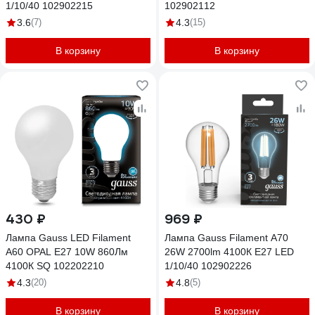
1/10/40 102902215
102902112
3.6
(7)
4.3
(15)
В корзину
В корзину
430 ₽
969 ₽
Лампа Gauss LED Filament
Лампа Gauss Filament А70
A60 OPAL E27 10W 860Лм
26W 2700lm 4100К Е27 LED
4100К SQ 102202210
1/10/40 102902226
4.3
(20)
4.8
(5)
В корзину
В корзину