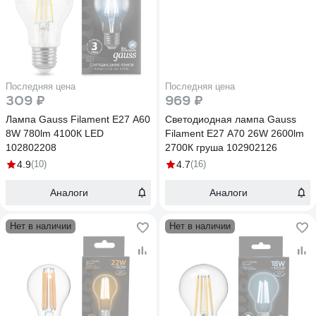
Последняя цена
Последняя цена
309 ₽
969 ₽
Лампа Gauss Filament E27 A60
Светодиодная лампа Gauss
8W 780lm 4100К LED
Filament Е27 А70 26W 2600lm
102802208
2700К груша 102902126
4.9
(10)
4.7
(16)
Аналоги
Аналоги
Нет в наличии
Нет в наличии