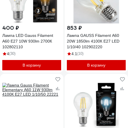
400 ₽
853 ₽
Лампа LED Gauss Filament
Лампа GAUSS Filament А60
A60 E27 10W 930lm 2700К
20W 1850lm 4100К Е27 LED
102802110
1/10/40 102902220
4
(30)
4.1
(10)
В корзину
В корзину