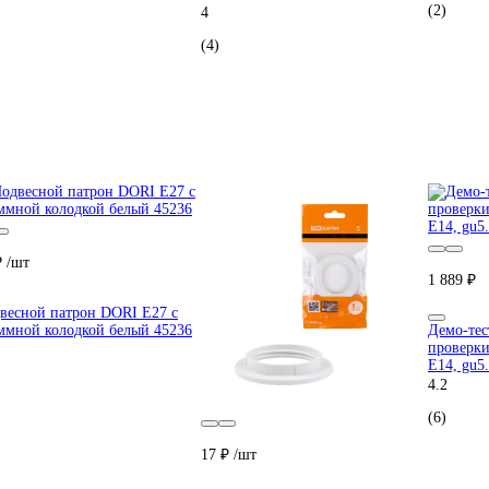
(2)
4
(4)
₽
/шт
1 889 ₽
весной патрон DORI Е27 с
ммной колодкой белый 45236
Демо-те
проверки
Е14, gu5
4.2
(6)
17 ₽
/шт