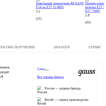
Цокольный переходник REXANT
Патрон-перехо
Е14 на Е27 11-8831
розетка Е27 7
E27 71695
3.2
2.8
(21)
(61)
ПОСОБЫ ПОЛУЧЕНИЯ
АНАЛОГИ
СЕРВИС
ивания,
Gauss
дходят
.¶
Все товары бренда
Россия — родина бренда
Китай — страна производства