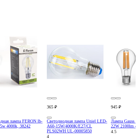
365 ₽
945 ₽
дная лампа FERON lb-
Светодиодная лампа Uniel LED-
Лампа Gauss F
15w 4000k, 38242
A60-15W/4000K/E27/CL
22W 2100lm 4
PLS02WH UL-00005850
4.5
4