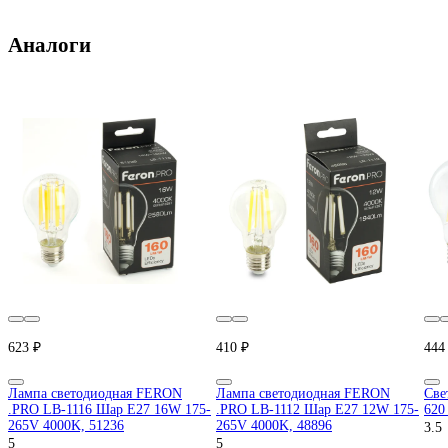
Аналоги
623 ₽
410 ₽
444
Лампа светодиодная FERON
Лампа светодиодная FERON
Cве
.PRO LB-1116 Шар E27 16W 175-
.PRO LB-1112 Шар E27 12W 175-
620
265V 4000K, 51236
265V 4000K, 48896
3.5
5
5