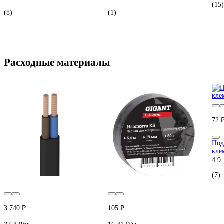
(15)
(8)
(1)
Расходные материалы
72 
Под
кле
4.9
(7)
3 740 ₽
105 ₽