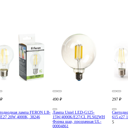
 ₽
490 ₽
297 ₽
тодиодная лампа FERON LB-
Лампа Uniel LED-G125-
Cветодио
 E27 20W 4000K, 38246
15W/4000K/E27/CL PLS02WH
615 e27 
Форма шар, прозрачная UL-
5
00004861