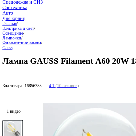
Спецодежда и СИЗ
Сантехника
Авто
Для юрлиц
Главная
/
Электрика и свет
/
Освещение
/
Лампочки
/
Филаментные лампы
/
Gauss
Лампа GAUSS Filament А60 20W 18
Код товара:
16856383
4.1
(10 отзывов)
1 видео