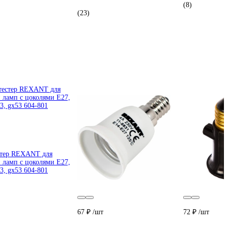
(8)
(23)
стер REXANT для
 ламп с цоколями Е27,
.3, gx53 604-801
67 ₽
/шт
72 ₽
/шт