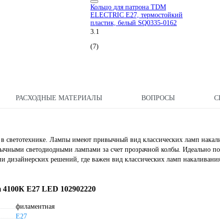
Кольцо для патрона TDM
ELECTRIC Е27, термостойкий
пластик, белый SQ0335-0162
3.1
(7)
РАСХОДНЫЕ МАТЕРИАЛЫ
ВОПРОСЫ
С
 в светотехнике. Лампы имеют привычный вид классических ламп накал
обычными светодиодными лампами за счет прозрачной колбы. Идеально по
ции дизайнерских решений, где важен вид классических ламп накаливания
m 4100К Е27 LED 102902220
филаментная
E27