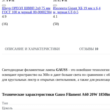
37.4 ₽/м
16.41 ₽/м
Шнур ОРЕОЛ ШВВП 2х0,75 мм
Изолента Gigant ХБ 19 мм х 6,4
ГОСТ 100 м черный 00-00002304
м, черная GT-0-5
4.9
4.1
(16)
(50)
ОПИСАНИЕ И ХАРАКТЕРИСТИКИ
ОТЗЫВЫ
10
Светодиодные филаментные лампы
GAUSS
- это новейшие технологии
освещают пространство на 360о и дают больше света по сравнению с 
для хрустальных люстр и открытых светильников, а также для реализа
Технические характеристики Gauss Filament А60 20W 1850l
Тип
Цоколь