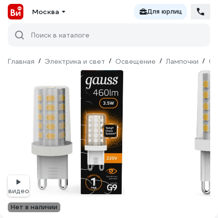
Москва
Для юрлиц
Поиск в каталоге
Главная
/
Электрика и свет
/
Освещение
/
Лампочки
/
Св
видео
Нет в наличии