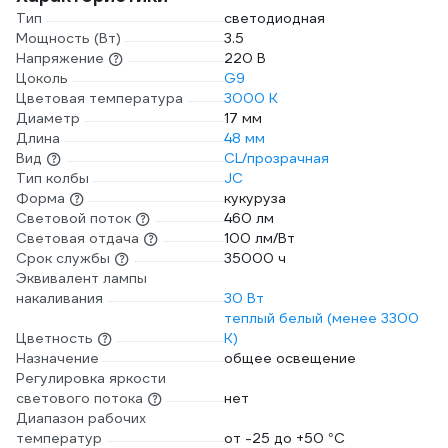
Тип
светодиодная
Мощность (Вт)
3.5
Напряжение
220 В
Цоколь
G9
Цветовая температура
3000 К
Диаметр
17 мм
Длина
48 мм
Вид
CL/прозрачная
Тип колбы
JC
Форма
кукуруза
Световой поток
460 лм
Световая отдача
100 лм/Вт
Срок службы
35000 ч
Эквивалент лампы
накаливания
30 Вт
теплый белый (менее 3300
Цветность
К)
Назначение
общее освещение
Регулировка яркости
светового потока
нет
Диапазон рабочих
температур
от -25 до +50 °С