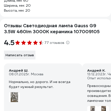
Длина, мм: 60
Ширина, мм: 20
Высота, мм: 20
Отзывы Светодиодная лампа Gauss G9
3.5W 460lm 3000K керамика 107009105
4.5
77 отзывов
Написать отзыв
Андрей Ш.
Андрей К.
08.01.2025
г. Москва
13.12.2023
г. 
Опыт использ
Нормально, но дорого. И не всегда
Превосходны
будет нужный результат.
производите
освещения. В
лампочки тол
производител
взамен сгоре