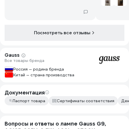
лампочки.Долгий срок служб
свет, не нагр
Посмотреть все отзывы
Gauss
Все товары бренда
Россия — родина бренда
Китай — страна производства
Документация
Паспорт товара
Сертификаты соответствия
Дек
Вопросы и ответы о лампе Gauss G9,