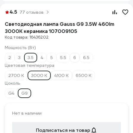
4.5
77 отзывов
Светодиодная лампа Gauss G9 3.5W 460lm
3000K керамика 107009105
Код товара: 16436202
Мощность (Вт)
2
3
3.5
4
5
5.5
6
6.5
Цветовая температура
2700 К
3000 К
4100 К
6500 К
Цоколь
G4
G9
Нет в наличии
Подписаться на товар