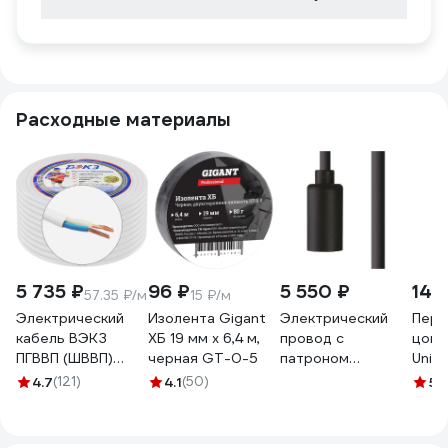
Расходные материалы
5 735 ₽
96 ₽
5 550 ₽
142
57.35 ₽/м
15 ₽/м
Электрический
Изолента Gigant
Электрический
Пере
кабель ВЭКЗ
ХБ 19 мм х 6,4 м,
провод с
цоко
ПГВВП (ШВВП)
черная GT-0-5
патроном
Unie
2x1,5 мм2 ГОСТ
Nowodvorski
кера
4.7
(121)
4.1
(50)
5
(
(100 м) 43805
Cameleon Cable
VEKZ00037
G9 BL 8625