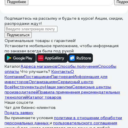
Подробнее
Подро
Подпишитесь
на рассылку
и будьте в курсе! Акции, скидки,
распродажи ждут!
Подписаться
Оригинальные товары с гарантией!
Установите мобильное приложение, чтобы информация
по заказам всегда была под рукой
Каталог
Адреса магазинов
Способы получения
Способы
оплаты
Что улучшить?
Контакты
О
Компании
Поставщикам
Партнерам
Информация для
инвесторов
Организациям
Сервисный центр
ВсеИнструменты.ру
Наши закупки
Сервисные центры
производителей
Правила применения рекомендательных
технологий
Каталог товаров
Наши соцсети
Чат для бизнес-клиентов
Подать заявку
Вы принимаете условия
политики в отношении обработки
персональных данных
и
пользовательского соглашения