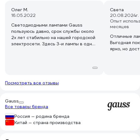
Олег М.
Света
16.05.2022
20.08.2024
г
Опыт использ
Светодиодными лампами Gauss
месяцев
пользуюсь давно, срок службы около
Отличные лам
2х лет стабильно на нашей городской
Выгодная пок
электросети. Здесь 3-и лампы в одной
ярко, но дос
упаковке, что получилось дешевле
чем покупать по одной. На упаковке
производителем заявлен срок службы
25 лет- поживем увидим....
Посмотреть все отзывы
Gauss
Все товары бренда
Россия — родина бренда
Китай — страна производства