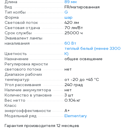
Длина
89 мм
Вид
FR/матированная
Тип колбы
G
Форма
шар
Световой поток
420 лм
Световая отдача
70 лм/Вт
Срок службы
25000 ч
Эквивалент лампы
накаливания
60 Вт
теплый белый (менее 3300
Цветность
К)
Назначение
общее освещение
Регулировка яркости
светового потока
нет
Диапазон рабочих
температур
от -20 до +45 °С
Угол рассеивания
240 град
Наличие аккумулятора
нет
Количество в упаковке
3 шт
Вес нетто
0.104 кг
Класс
энергоэффективности
A+
Модельный ряд
Elementary
Гарантия производителя 12 месяцев