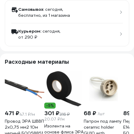
Самовывоз:
сегодня,
бесплатно
, из 1 магазина
Курьером:
сегодня,
от 290 ₽
Расходные материалы
-5%
471 ₽
301 ₽
68 ₽
89 
/шт
47.1 ₽/м
316 ₽
20.07 ₽/м
Провод ЭРА ШВВП
Патрон под лампу Elekt
Пере
Изолента на
2x0,75 мм2 10м
ceramic holder
E14-
основе флиса ЭРА
черный Б0058851
GU10 with
Б00