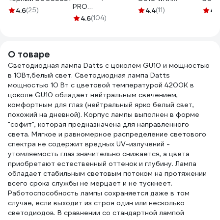
PRO
a024040
4.6
(25)
4.4
(11)
4.
PROFLEEC1915 19
4.6
(104)
мм, 15 м, 0,3 мм,
черная Б0057181
О товаре
Светодиодная лампа Datts с цоколем GU10 и мощностью
в 10Вт,белый свет. Светодиодная лампа Datts
мощностью 10 Вт с цветовой температурой 4200K в
цоколе GU10 обладает нейтральным свечением,
комфортным для глаз (нейтральный ярко белый свет,
похожий на дневной). Корпус лампы выполнен в форме
"софит", которая предназначена для направленного
света. Мягкое и равномерное распределение светового
спектра не содержит вредных UV-излучений -
утомляемость глаз значительно снижается, а цвета
приобретают естественный оттенок и глубину. Лампа
обладает стабильным световым потоком на протяжении
всего срока службы не мерцает и не тускнеет.
Работоспособность лампы сохраняется даже в том
случае, если выходит из строя один или несколько
светодиодов. В сравнении со стандартной лампой