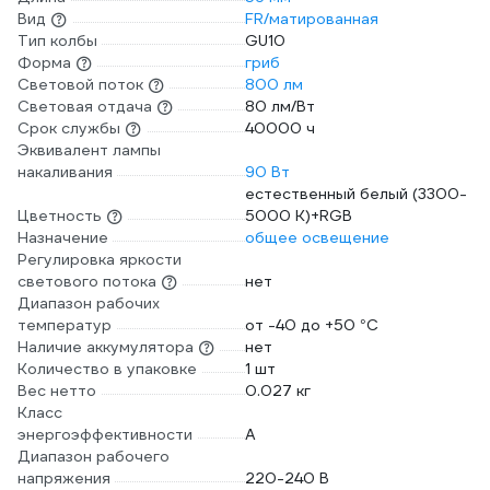
Вид
FR/матированная
Тип колбы
GU10
Форма
гриб
Световой поток
800 лм
Световая отдача
80 лм/Вт
Срок службы
40000 ч
Эквивалент лампы
накаливания
90 Вт
естественный белый (3300-
Цветность
5000 К)+RGB
Назначение
общее освещение
Регулировка яркости
светового потока
нет
Диапазон рабочих
температур
от -40 до +50 °С
Наличие аккумулятора
нет
Количество в упаковке
1 шт
Вес нетто
0.027 кг
Класс
энергоэффективности
A
Диапазон рабочего
напряжения
220-240 В