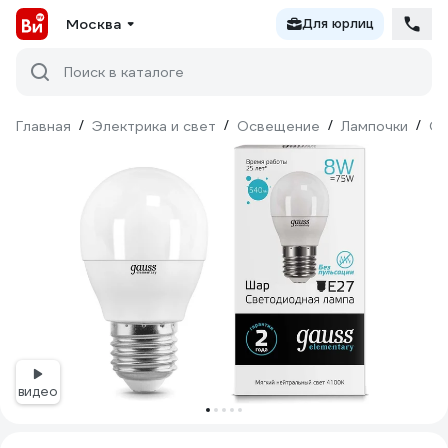
Москва
Для юрлиц
Поиск в каталоге
Главная
/
Электрика и свет
/
Освещение
/
Лампочки
/
Св
видео