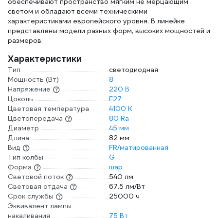
обеспечивают пространство мягким не мерцающим
светом и обладают всеми техническими
характеристиками европейского уровня. В линейке
представлены модели разных форм, высоких мощностей и
размеров.
Характеристики
Тип
светодиодная
Мощность (Вт)
8
Напряжение
220 В
Цоколь
E27
Цветовая температура
4100 К
Цветопередача
80 Ra
Диаметр
45 мм
Длина
82 мм
Вид
FR/матированная
Тип колбы
G
Форма
шар
Световой поток
540 лм
Световая отдача
67.5 лм/Вт
Срок службы
25000 ч
Эквивалент лампы
накаливания
75 Вт