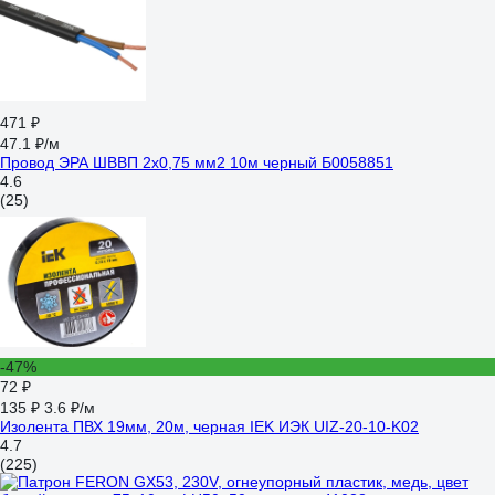
471 ₽
47.1 ₽/м
Провод ЭРА ШВВП 2x0,75 мм2 10м черный Б0058851
4.6
(25)
-47%
72 ₽
135 ₽
3.6 ₽/м
Изолента ПВХ 19мм, 20м, черная IEK ИЭК UIZ-20-10-K02
4.7
(225)