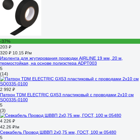
-37%
203 ₽
320 ₽
10.15 ₽/м
Изолента для жгутирования проводки AIRLINE 19 мм, 20 м,
термостойкая, на основе полиэстера ADPT003
5
(14)
2 992 ₽
Патрон TDM ELECTRIC GX53 пластиковый с проводами 2х10 см
SQ0335-0100
5
(3)
4 226 ₽
42.26 ₽/м
Севкабель Провод ШВВП 2х0,75 мм, ГОСТ, 100 м 05480
5