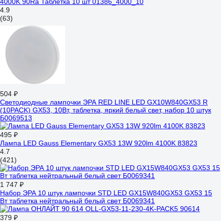
4000K 90Ra Таблетка 10 шт 01386_4000_10
4.9
(63)
504 ₽
Светодиодные лампочки ЭРА RED LINE LED GX10W840GX53 R
(10PACK) GX53, 10Вт, таблетка, яркий белый свет, набор 10 штук
Б0069513
495 ₽
Лампа LED Gauss Elementary GX53 13W 920lm 4100K 83823
4.7
(421)
1 747 ₽
Набор ЭРА 10 штук лампочки STD LED GX15W840GX53 GX53 15
Вт таблетка нейтральный белый свет Б0069341
379 ₽