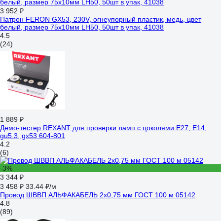
3 952 ₽
Патрон FERON GX53, 230V, огнеупорный пластик, медь, цвет
белый, размер 75х10мм LH50, 50шт в упак, 41038
4.5
(24)
1 889 ₽
Демо-тестер REXANT для проверки ламп с цоколями Е27, Е14,
gu5.3, gx53 604-801
4.2
(6)
-3%
3 344 ₽
3 458 ₽
33.44 ₽/м
Провод ШВВП АЛЬФАКАБЕЛЬ 2х0,75 мм ГОСТ 100 м 05142
4.8
(89)