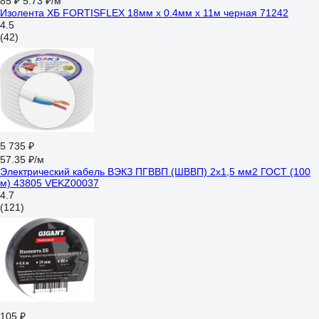
85 ₽
5.73 ₽/м
Изолента ХБ FORTISFLEX 18мм х 0.4мм х 11м черная 71242
4.5
(42)
5 735 ₽
57.35 ₽/м
Электрический кабель ВЭКЗ ПГВВП (ШВВП) 2x1,5 мм2 ГОСТ (100
м) 43805 VEKZ00037
4.7
(121)
105 ₽