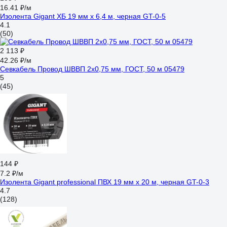
16.41 ₽/м
Изолента Gigant ХБ 19 мм х 6,4 м, черная GT-0-5
4.1
(50)
2 113 ₽
42.26 ₽/м
Севкабель Провод ШВВП 2х0,75 мм, ГОСТ, 50 м 05479
5
(45)
144 ₽
7.2 ₽/м
Изолента Gigant professional ПВХ 19 мм х 20 м, черная GT-0-3
4.7
(128)