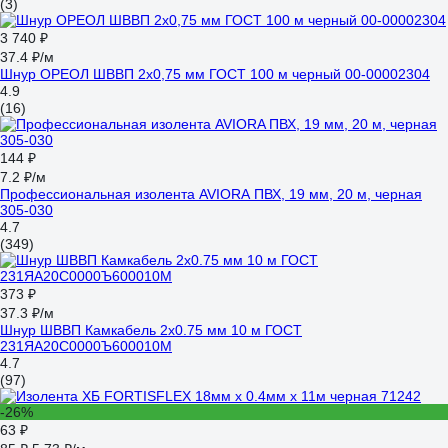
(3)
3 740 ₽
37.4 ₽/м
Шнур ОРЕОЛ ШВВП 2х0,75 мм ГОСТ 100 м черный 00-00002304
4.9
(16)
144 ₽
7.2 ₽/м
Профессиональная изолента AVIORA ПВХ, 19 мм, 20 м, черная
305-030
4.7
(349)
373 ₽
37.3 ₽/м
Шнур ШВВП Камкабель 2x0.75 мм 10 м ГОСТ
231ЯA20C0000Ъ600010М
4.7
(97)
-26%
63 ₽