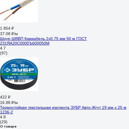
1 854 ₽
37.08 ₽/м
Шнур ШВВП Камкабель 2x0.75 мм 50 м ГОСТ
231ЯA20C0000Ъ600050М
4.7
(97)
422 ₽
16.88 ₽/м
Термостойкая текстильная изолента ЗУБР Авто-Жгут 19 мм х 25 м
1236-2
4.8
(29)
О товаре