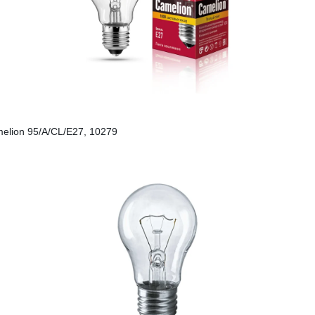
elion 95/A/CL/E27, 10279