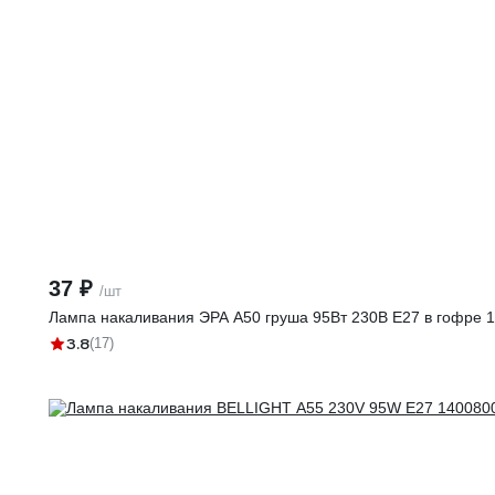
37 ₽
/шт
Лампа накаливания ЭРА A50 груша 95Вт 230В Е27 в гофре 
3.8
(17)