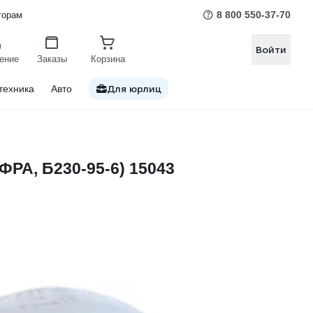
8 800 550-37-70
торам
Войти
ение
Заказы
Корзина
Для юрлиц
техника
Авто
ФРА, Б230-95-6) 15043