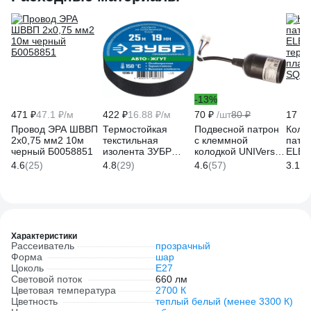
-13%
471 ₽
47.1 ₽/м
422 ₽
16.88 ₽/м
70 ₽
/шт
80 ₽
17 ₽
Провод ЭРА ШВВП
Термостойкая
Подвесной патрон
Коль
2x0,75 мм2 10м
текстильная
с клеммной
патр
черный Б0058851
изолента ЗУБР
колодкой UNIVersal
ELEC
Авто-Жгут 19 мм х
Е27 термопластик
терм
4.6
(25)
4.8
(29)
4.6
(57)
3.1
(7
25 м 1236-2
4А 250В черный
плас
1352
SQ03
Характеристики
Рассеиватель
прозрачный
Форма
шар
Цоколь
E27
Световой поток
660 лм
Цветовая температура
2700 К
Цветность
теплый белый (менее 3300 К)