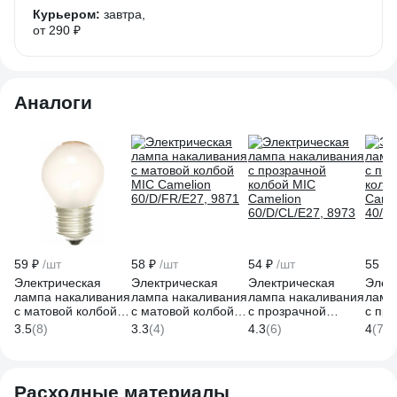
Курьером:
завтра,
от 290 ₽
Аналоги
59 ₽
/шт
58 ₽
/шт
54 ₽
/шт
55 ₽
Электрическая
Электрическая
Электрическая
Элек
лампа накаливания
лампа накаливания
лампа накаливания
ламп
с матовой колбой
с матовой колбой
с прозрачной
с пр
MIC Camelion
MIC Camelion
колбой MIC
колб
3.5
(8)
3.3
(4)
4.3
(6)
4
(7)
40/D/FR/E27, 9869
60/D/FR/E27, 9871
Camelion
Came
60/D/CL/E27, 8973
40/D
Расходные материалы