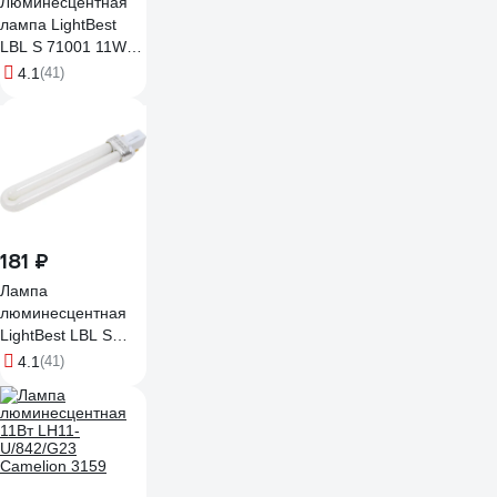
Люминесцентная
лампа LightBest
LBL S 71001 11W
4000K G23
4.1
(41)
701071001
181 ₽
Лампа
люминесцентная
LightBest LBL S
71005 9W 4000k
4.1
(41)
G23 701071026
701071005
4687204398278