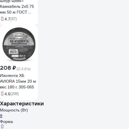
Шнур ШВВП
Камкабель 2x0.75
мм 50 м ГОСТ
231ЯA20C0000Ъ600050М
4.7
(97)
208 ₽
10.4 ₽/м
Изолента ХБ
AVIORA 15мм 20 м
вес 180 г. 305-065
4.6
(208)
Характеристики
Мощность (Вт)
9
Форма