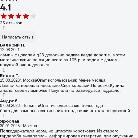
4.1
25 отзывов
Написать отзыв
Валерий Н.
12.08.2021
лампы с цоколем g23 довольно редкие везде дорогие. в этом
магазине купил по акции всего за 105 р. и рядом с домом.
покупкой очень доволен.
Елена Г.
15.08.2023
г. Москва
Опыт использования: Менее месяца
Лампочка подошла идеально.Свет хороший.Не резко.Купила
аналог своей лампочке.Покупала по размеру,все подошло.
Андрей
07.08.2023
г. Тольятти
Опыт использования: Более года
брал для замены в светильниках подсветки потолка в прихожей.
Ярослав
30.01.2025
г. Москва
Полкодержатели норм, но штифтик коротковат. Из старого
гардероба вывалились, деформировав отверстие, при опускании