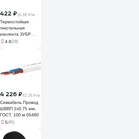
422 ₽
16.88 ₽/м
Термостойкая
текстильная
изолента ЗУБР
Авто-Жгут 19 мм х
4.8
(29)
25 м 1236-2
4 226 ₽
42.26 ₽/м
Севкабель Провод
ШВВП 2х0,75 мм,
ГОСТ, 100 м 05480
5
(45)