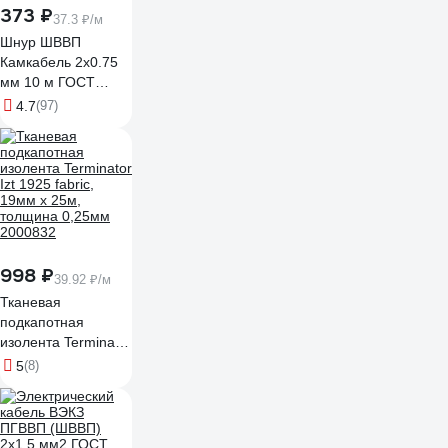
373 ₽
37.3 ₽/м
Шнур ШВВП
Камкабель 2x0.75
мм 10 м ГОСТ
231ЯA20C0000Ъ600010М
4.7
(97)
998 ₽
39.92 ₽/м
Тканевая
подкапотная
изолента Terminator
Izt 1925 fabric,
5
(8)
19мм х 25м,
толщина 0,25мм
2000832