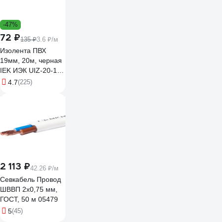
-47%
72 ₽
135 ₽
3.6 ₽/м
Изолента ПВХ
19мм, 20м, черная
IEK ИЭК UIZ-20-10-
K02
4.7
(225)
2 113 ₽
42.26 ₽/м
Севкабель Провод
ШВВП 2х0,75 мм,
ГОСТ, 50 м 05479
5
(45)