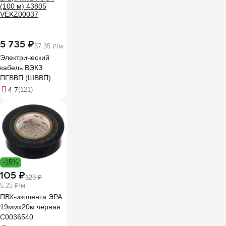
5 735 ₽
57.35 ₽/м
Электрический
кабель ВЭКЗ
ПГВВП (ШВВП)
2x1,5 мм2 ГОСТ
4.7
(121)
(100 м) 43805
VEKZ00037
-15%
105 ₽
123 ₽
5.25 ₽/м
ПВХ-изолента ЭРА
19ммх20м черная
C0036540