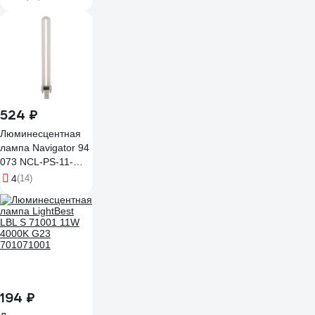
9W 4000K 04578
524 ₽
Люминесцентная
лампа Navigator 94
073 NCL-PS-11-
840-G23 94073
4
(14)
194 ₽