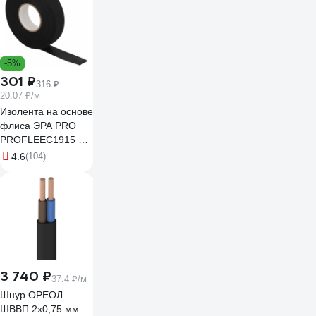
-5%
301 ₽
316 ₽
20.07 ₽/м
Изолента на основе
флиса ЭРА PRO
PROFLEEC1915 19
мм, 15 м, 0,3 мм,
4.6
(104)
черная Б0057181
3 740 ₽
37.4 ₽/м
Шнур ОРЕОЛ
ШВВП 2х0,75 мм