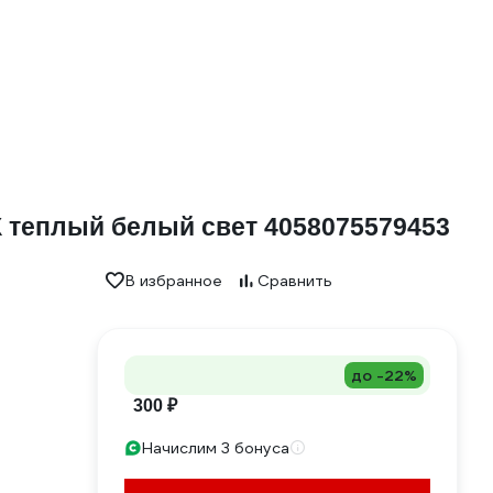
К теплый белый свет 4058075579453
В избранное
Сравнить
до -22%
300 ₽
Начислим 3 бонуса