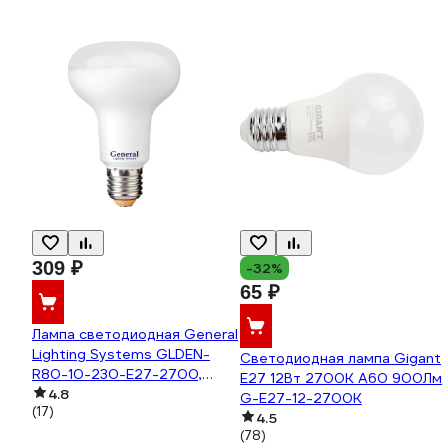
309 ₽
-32%
65 ₽
Лампа светодиодная General
Lighting Systems GLDEN-
Светодиодная лампа Gigant
R80-10-230-E27-2700,
E27 12Вт 2700К А60 900Лм
10Вт, 835Лм, 230В, цоколь
4.8
G-E27-12-2700K
(17)
Е27, колба R80 (рефлектор),
4.5
2700К - теплый белый свет
(78)