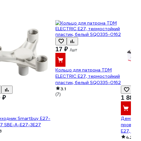
17 ₽
/шт
Кольцо для патрона TDM
ELECTRIC Е27, термостойкий
пластик, белый SQ0335-0162
3.1
(7)
 ₽
1 889 
ходник Smartbuy E27-
Демо-те
27 SBE-A-E27-3E27
проверки
8
Е27, Е14,
4.2