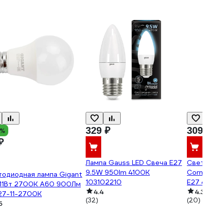
329 ₽
309 ₽
3%
₽
Лампа Gauss LED Свеча E27
Светодио
9.5W 950lm 4100К
Corn LED
тодиодная лампа Gigant
103102210
E27 4000
 11Вт 2700К А60 900Лм
4.4
120x41 
4.3
27-11-2700K
(32)
(20)
5