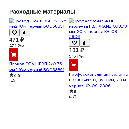
628400
Расходные материалы
471 ₽
47.1 ₽/м
103 ₽
5.15 ₽/м
Провод ЭРА ШВВП 2x0,75
мм2 10м черный Б0058851
Профессиональная изолента
4.6
ПВХ KRANZ 0,18х19 мм, 20 м,
(25)
черная KR-09-2806
5
(571)