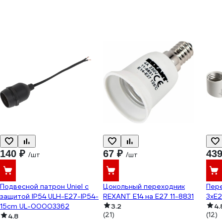
140 ₽
67 ₽
439
/шт
/шт
Подвесной патрон Uniel с
Цокольный переходник
Пере
защитой IP54 ULH-E27-IP54-
REXANT Е14 на Е27 11-8831
3xE
15cm UL-00003362
3.2
4.
(21)
(12)
4.8