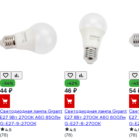
-54%
-42%
-4
44 ₽
46 ₽
54 
Светодиодная лампа Gigant
Светодиодная лампа Gigant
Све
E27 9Вт 2700К А60 850Лм
E27 8Вт 2700К А60 600Лм
E27
G-E27-9-2700K
G-E27-8-2700K
G-E
4.5
4.5
4.
(78)
(78)
(78)