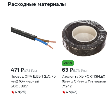
Расходные материалы
-26%
471 ₽
63 ₽
47.1 ₽/м
5.73 ₽/м
Провод ЭРА ШВВП 2x0,75
Изолента ХБ FORTISFLEX
мм2 10м черный
18мм х 0.4мм х 11м черная
Б0058851
71242
4.6
(25)
4.5
(42)