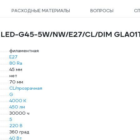
РАСХОДНЫЕ МАТЕРИАЛЫ
ВОПРОСЫ
С
el LED-G45-5W/NW/E27/CL/DIM GLA01
филаментная
E27
80 Ra
45 мм
нет
70 мм
CL/прозрачная
G
4000 К
450 лм
30000 ч
5
220 В
360 град
40 Вт