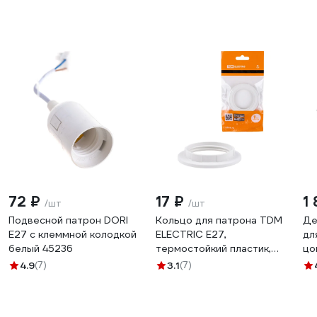
72 ₽
17 ₽
1
/шт
/шт
Подвесной патрон DORI
Кольцо для патрона TDM
Де
Е27 с клеммной колодкой
ELECTRIC Е27,
дл
белый 45236
термостойкий пластик,
цо
белый SQ0335-0162
gx
4.9
(7)
3.1
(7)