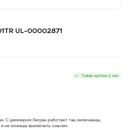
01TR UL-00002871
Товар куплен у нас
м. С диммером Легран работает так, включаешь,
ь и не можешь выключить совсем.