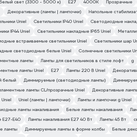
белый свет (3300 - 5000 к)
Е27
4000К
Прозрачные
Декоративные (лампы | лампочки)
Напольные стабилизат
льники Uniel
Светильники IP40 Uniel
Светодиодные наклад
ики IP44 Uniel
Светильники накладные IP65 Uniel
Металлич
одные встраиваемые светильники Uniel
Светильники шар Un
адные светодиодные белые Uniel
Солнечные светильники Un
аментные лампы
Лампы для светильников в стиле лофт
g
ентные лампы Uniel
E27
Лампы 220 В Uniel
Декоратив
й белый
Диммируемые (светодиодные лампы)
Диммируем
ламентные лампы CL/прозрачные Uniel
Декоративные лампы
Uniel
Uniel (лампы | лампочки)
Лампы и лампочки g Uniel
иодные лампы накаливания
Белые лампы накаливания
Ла
е E27-E40
Лампы накаливания E27 40 Вт
Лампы 45 Вт
с
е лампы
Диммируемые лампы в форме колбы
Белые дек