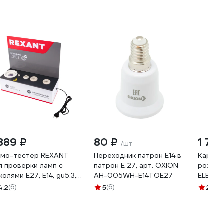
 889 ₽
80 ₽
1 728
/шт
мо-тестер REXANT
Переходник патрон Е14 в
Карбол
я проверки ламп с
патрон Е 27, арт. OXION
розетк
колями Е27, Е14, gu5.3,
AH-005WH-E14TOE27
ELECT
53 604-801
4.2
(6)
5
(6)
2.5
(1