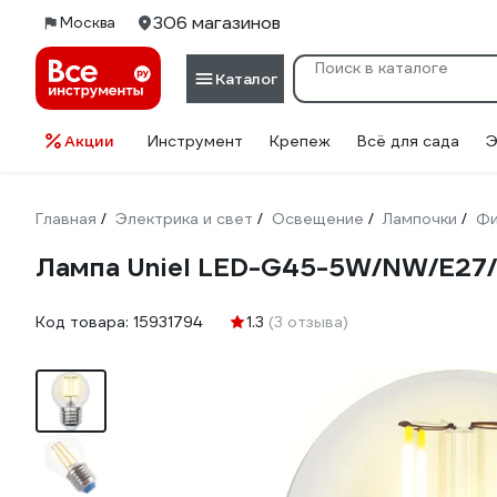
306 магазинов
Москва
Каталог
Акции
Инструмент
Крепеж
Всё для сада
Э
Главная
Электрика и свет
Освещение
Лампочки
Фи
/
/
/
/
Лампа Uniel LED-G45-5W/NW/E27
Код товара:
15931794
1.3
(3 отзыва)