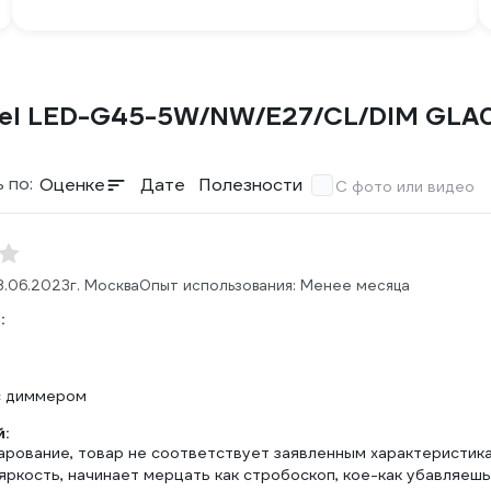
iel LED-G45-5W/NW/E27/CL/DIM GLA
 по:
Оценке
Дате
Полезности
С фото или видео
8.06.2023
г. Москва
Опыт использования: Менее месяца
:
с диммером
:
арование, товар не соответствует заявленным характеристика
яркость, начинает мерцать как стробоскоп, кое-как убавляеш