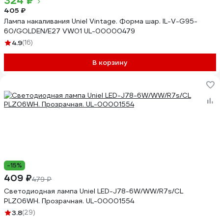
324 ₽
405 ₽
Лампа накаливания Uniel Vintage. Форма шар. IL-V-G95-
60/GOLDEN/E27 VW01 UL-00000479
4.9
(16)
В корзину
-15%
409 ₽
479 ₽
Светодиодная лампа Uniel LED-J78-6W/WW/R7s/CL
PLZ06WH. Прозрачная. UL-00001554
3.8
(29)