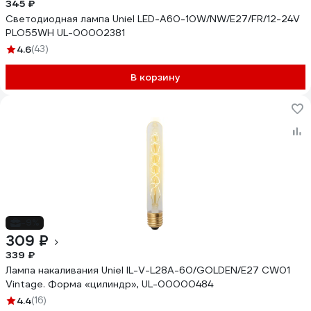
345 ₽
Светодиодная лампа Uniel LED-A60-10W/NW/E27/FR/12-24V
PLO55WH UL-00002381
4.6
(43)
В корзину
-9%
309 ₽
339 ₽
Лампа накаливания Uniel IL-V-L28A-60/GOLDEN/E27 CW01
Vintage. Форма «цилиндр», UL-00000484
4.4
(16)