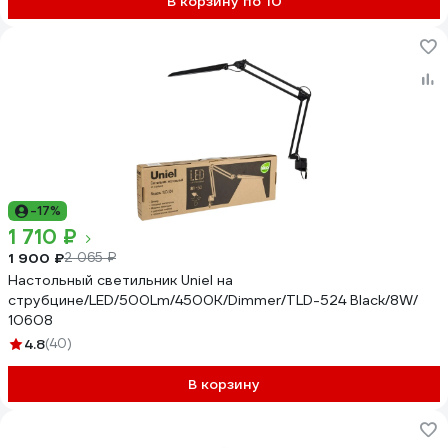
В корзину по 10
-17%
1 710 ₽
1 900 ₽
2 065 ₽
Настольный светильник Uniel на
струбцине/LED/500Lm/4500K/Dimmer/TLD-524 Black/8W/
10608
4.8
(40)
В корзину