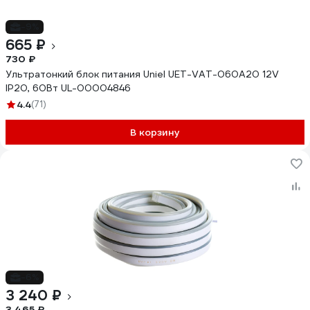
-9%
665 ₽
730 ₽
Ультратонкий блок питания Uniel UET-VAT-060A20 12V
IP20, 60Вт UL-00004846
4.4
(71)
В корзину
-6%
3 240 ₽
3 465 ₽