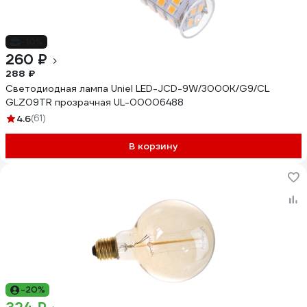
-10%
260 ₽
288 ₽
Светодиодная лампа Uniel LED-JCD-9W/3000K/G9/CL
GLZ09TR прозрачная UL-00006488
4.6
(61)
В корзину
-20%