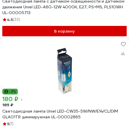
Светодиодная лампа с датчиком освещенности и датчиком
движения Uniel LED-A60-12W 4000K, E27, PS+MS, PLS10WH
UL-00005713
4.5
(33)
В корзину
-3%
180 ₽
185 ₽
Светодиодная лампа Uniel LED-CW35-5W/NW/E14/CL/DIM
GLA01TR диммируемая UL-00002865
5
(1)