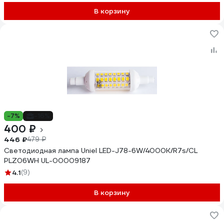
В корзину
-7%
-16%
400 ₽
446 ₽
479 ₽
Светодиодная лампа Uniel LED-J78-6W/4000K/R7s/CL
PLZ06WH UL-00009187
4.1
(9)
В корзину