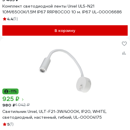
Комплект светодиодной ленты Uniel ULS-N21
10M/6500K/1.5M IP67 RRP80C00 10 м. IP67 UL-00006686
4.4
(5)
В корзину
-11%
925 ₽
980 ₽
1 042 ₽
Светильник Uniel, ULT-F21-3W/4000K, IP20, WHITE,
светодиодный, настенный, гибкий, UL-00004175
5
(1)