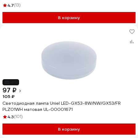
4.7
(13)
В корзину
-8%
97 ₽
105 ₽
Светодиодная лампа Uniel LED-GX53-8W/NW/GX53/FR
PLZ01WH матовая UL-00001671
4.3
(101)
В корзину