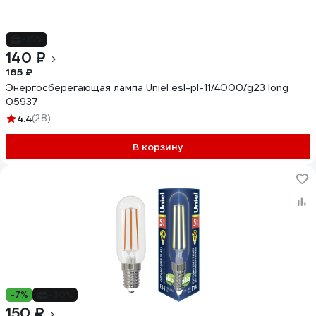
-15%
140 ₽
165 ₽
Энергосберегающая лампа Uniel esl-pl-11/4000/g23 long
05937
4.4
(28)
В корзину
-7%
-30%
150 ₽