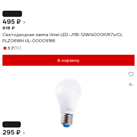
-20%
495 ₽
618 ₽
Светодиодная лампа Uniel LED-J118-12W/4000K/R7s/CL
PLZ06WH UL-00009186
3.7
(10)
В корзину
-14%
295 ₽