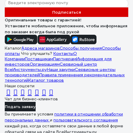
Подписаться
Оригинальные товары с гарантией!
Установите мобильное приложение, чтобы информация
по заказам всегда была под рукой
Каталог
Адреса магазинов
Способы получения
Способы
оплаты
Что улучшить?
Контакты
О
Компании
Поставщикам
Партнерам
Информация для
инвесторов
Организациям
Сервисный центр
ВсеИнструменты.ру
Наши закупки
Сервисные центры
производителей
Правила применения рекомендательных
технологий
Каталог товаров
Наши соцсети
Чат для бизнес-клиентов
Подать заявку
Вы принимаете условия
политики в отношении обработки
персональных данных
и
пользовательского соглашения
каждый раз, когда оставляете свои данные в любой форме
обратной связи на сайте ВсеИнструменты.ру