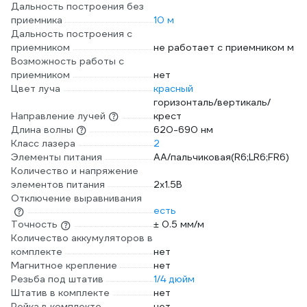
Дальность построения без
приемника
10 м
Дальность построения с
приемником
не работает с приемником м
Возможность работы с
приемником
нет
Цвет луча
красный
горизонталь/вертикаль/
Направление лучей
крест
Длина волны
620-690 нм
Класс лазера
2
Элементы питания
AA/пальчиковая(R6;LR6;FR6)
Количество и напряжение
элементов питания
2х1.5B
Отключение выравнивания
есть
Точность
± 0.5 мм/м
Количество аккумуляторов в
комплекте
нет
Магнитное крепление
нет
Резьба под штатив
1/4 дюйм
Штатив в комплекте
нет
Рейка в комплекте
нет