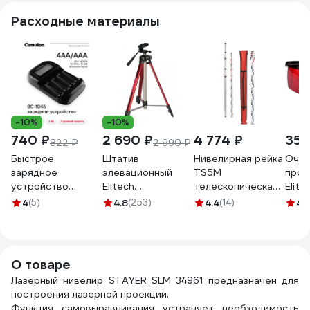
Расходные материалы
-10%
-10%
740 ₽
2 690 ₽
4 774 ₽
355
822 ₽
2 990 ₽
Быстрое
Штатив
Нивелирная рейка
Очки
зарядное
элевационный
TS5M
проч
устройство
Elitech
телескопическая
Elite
Camelion BC-1046
2210.000200
с уровнем 5 м,
221
4
(5)
4.8
(253)
4.4
(14)
4.
(с индикацией,
(1/4",63-150см)
Поверен VEGA
4хАА, ААА) 15040
181242
1824020062
О товаре
Лазерный нивелир STAYER SLM 34961 предназначен для
построения лазерной проекции.
Функция самовыравнивания устраняет необходимость