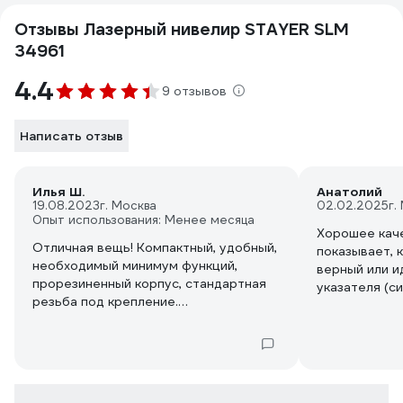
Отзывы Лазерный нивелир STAYER SLM
34961
4.4
9 отзывов
Написать отзыв
Илья Ш.
Анатолий
19.08.2023
г. Москва
02.02.2025
г.
Опыт использования: Менее месяца
Хорошее каче
Отличная вещь! Компактный, удобный,
показывает, 
необходимый минимум функций,
верный или и
прорезиненный корпус, стандартная
указателя (с
резьба под крепление.
маяком сверх
Не понимаю тех, кто пишет - мол, не
Была возможн
яркий луч. Ерунда! Днём, в светлой
нивелиром от
комнате с 4-5 метров всё прекрасно
не заметил.
видно. Для бытового использования,
более чем достаточно.