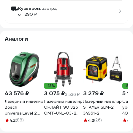
Курьером:
завтра,
от 290 ₽
Аналоги
-13%
-8%
43 576 ₽
3 075 ₽
3 279 ₽
5 1
3 536 ₽
Лазерный нивелир
Лазерный нивелир
Лазерный нивелир
Само
Bosch
ОНЛАЙТ 90 325
STAYER SLM-2
уров
UniversalLevel 2
OMT-UNL-03-2
34961-2
4010
0.603.663.800
90325
4.2
(88)
4.2
(26)
4.