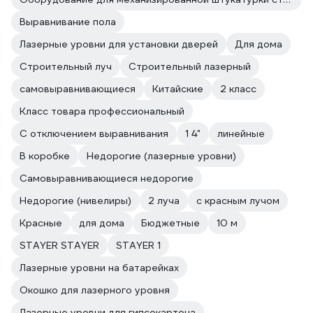
Выравнивание пола
Лазерные уровни для установки дверей
Для дома
Строительный луч
Строительный лазерный
самовыравнивающиеся
Китайские
2 класс
Класс товара профессиональный
С отключением выравнивания
1 4"
линейные
В коробке
Недорогие (лазерные уровни)
Самовыравнивающиеся недорогие
Недорогие (нивелиры)
2 луча
с красным лучом
Красные
для дома
Бюджетные
10 м
STAYER STAYER
STAYER 1
Лазерные уровни на батарейках
Окошко для лазерного уровня
Лазерные уровни для гипсокартона