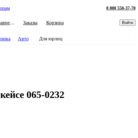
орам
8 800 550-37-70
Сравнение
Заказы
Корзина
Войти
хника
Авто
Для юрлиц
ейсе 065-0232