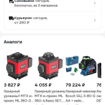
Самовывоз:
сегодня,
бесплатно
, из 3 магазинов
Курьером:
сегодня,
от 290 ₽
Аналоги
3 827 ₽
4 055 ₽
79 224 ₽
76 
Лазерный
Лазерный уровень
Лазерный нивелир
Акку
уровень// MTX м-
MTX м-призм. ML
Bosch GLL 3-80 G
лазе
призм. ML 360-3
360-4 Basic SET,
AA + кейс
DEW