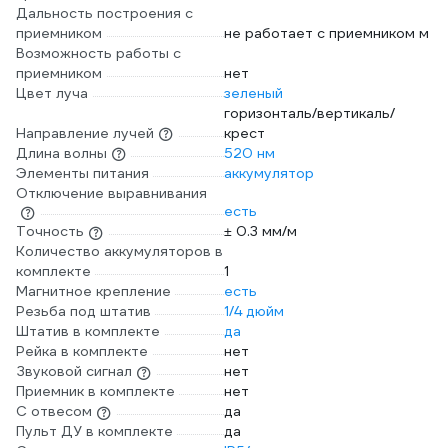
Дальность построения с
приемником
не работает с приемником м
Возможность работы с
приемником
нет
Цвет луча
зеленый
горизонталь/вертикаль/
Направление лучей
крест
Длина волны
520 нм
Элементы питания
аккумулятор
Отключение выравнивания
есть
Точность
± 0.3 мм/м
Количество аккумуляторов в
комплекте
1
Магнитное крепление
есть
Резьба под штатив
1/4 дюйм
Штатив в комплекте
да
Рейка в комплекте
нет
Звуковой сигнал
нет
Приемник в комплекте
нет
С отвесом
да
Пульт ДУ в комплекте
да