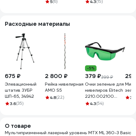
Pro SET, 30 м, акк.
30 м, зеленый луч,
0601063Y00
DCLE
5
(6)
4.3
(15)
Li 3000 мАч,
акк. Li 3000 мАч,
10.8
состоит из 2
сумка 35084
луч, 
частей 350835
встр
Расходные материалы
чехл
DCLE
-5%
675 ₽
2 800 ₽
379 ₽
290
399 ₽
Элевационный
Рейка нивелирная
Очки зеленые для
Мише
штатив ЗУБР
AMO S5
нивелиров Elitech
зелё
ШП-65, 34942
2210.002100
4.8
(22)
3.
191993
3.6
(35)
4.3
(54)
О товаре
Мультипризменный лазерный уровень MTX ML 360-3 Basic