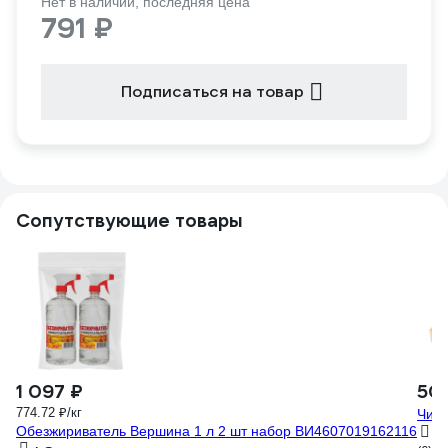
Нет в наличии, последняя цена
791 ₽
Подписаться на товар
Сопутствующие товары
1 097 ₽
50
774.72 ₽/кг
Чис
Обезжириватель Вершина 1 л 2 шт набор ВИ4607019162116
5