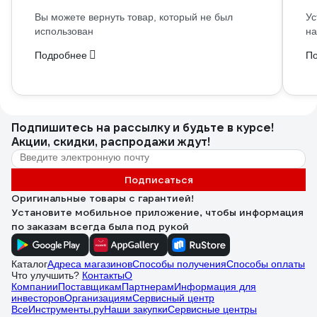
Вы можете вернуть товар, который не был
Ус
использован
на
Подробнее
П
Подпишитесь
на рассылку
и будьте в курсе!
Акции, скидки, распродажи ждут!
Подписаться
Оригинальные товары с гарантией!
Установите мобильное приложение, чтобы информация
по заказам всегда была под рукой
Каталог
Адреса магазинов
Способы получения
Способы оплаты
Что улучшить?
Контакты
О
Компании
Поставщикам
Партнерам
Информация для
инвесторов
Организациям
Сервисный центр
ВсеИнструменты.ру
Наши закупки
Сервисные центры