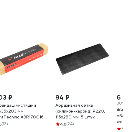
03 ₽
94 ₽
6 19
309.5 ₽
рандаш чистящий
Абразивная сетка
Жидкое
x35x203 мм
(силикон-карбид) P220,
обезж
raTechnic ABR170016
115х280 мм, 5 штук
желез
BRUSHTEX 3000220
5
(13)
4.8
(24)
средс
5
(3)