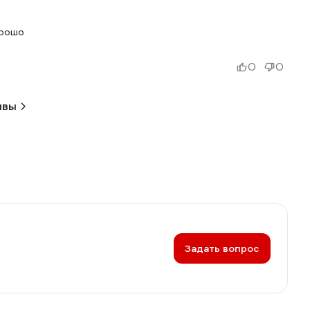
орошо
0
0
ывы
Задать вопрос