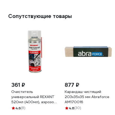
Сопутствующие товары
361 ₽
877 ₽
Очиститель
Карандаш чистящий
универсальный REXANT
203х35x35 мм Abraforce
520мл (400мл), аэрозоль
АМ170016
85-0002
4.6
(8)
4.8
(30)