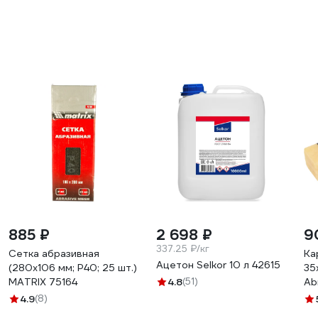
885 ₽
2 698 ₽
9
337.25 ₽/кг
Сетка абразивная
Ка
Ацетон Selkor 10 л 42615
(280х106 мм; P40; 25 шт.)
35
MATRIX 75164
4.8
(51)
Ab
4.9
(8)