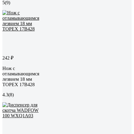
5
(9)
242 ₽
Нож с
отламывающимся
лезвием 18 мм
TOPEX 17B428
4.3
(8)