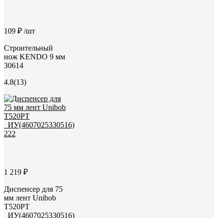
109 ₽
/шт
Строительный
нож KENDO 9 мм
30614
4.8
(13)
1 219 ₽
Диспенсер для 75
мм лент Unibob
Т520РТ
_ИУ(4607025330516)