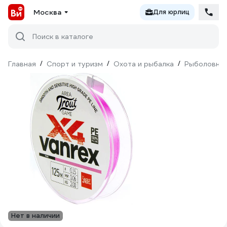
Москва
Для юрлиц
Поиск в каталоге
Главная
/
Спорт и туризм
/
Охота и рыбалка
/
Рыболовны
Нет в наличии