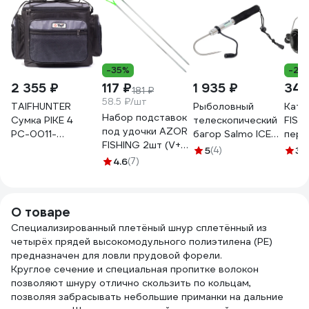
-35%
-28
2 355 ₽
117 ₽
1 935 ₽
340
181 ₽
58.5 ₽/шт
TAIFHUNTER
Рыболовный
Кату
Набор подставок
Сумка PIKE 4
телескопический
FISHING S
под удочки AZOR
РС-0011-
багор Salmo ICE
пере
FISHING 2шт (V+U),
310x240x260и
GAFF 62 ZG-62
фрикц
5
(4)
3
(
металл 338-365
РС-0011-
4.6
(7)
метал
310х240х260и
леск
142-
О товаре
Специализированный плетёный шнур сплетённый из
четырёх прядей высокомодульного полиэтилена (PE)
предназначен для ловли прудовой форели.
Круглое сечение и специальная пропитке волокон
позволяют шнуру отлично скользить по кольцам,
позволяя забрасывать небольшие приманки на дальние