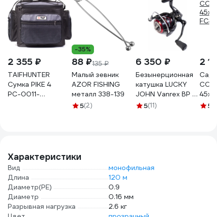
-35%
2 355 ₽
88 ₽
6 350 ₽
2 1
135 ₽
TAIFHUNTER
Малый зевник
Безынерционная
Садо
Сумка PIKE 4
AZOR FISHING
катушка LUCKY
CON
РС-0011-
металл 338-139
JOHN Vanrex BP 7
45x3
310x240x260и
3000FD LJ-1130FD
FC4
5
(2)
5
(11)
5
(1
РС-0011-
310х240х260и
Характеристики
Вид
монофильная
Длина
120 м
Диаметр(PE)
0.9
Диаметр
0.16 мм
Разрывная нагрузка
2.6 кг
Цвет
прозрачный