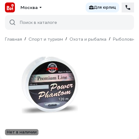
Москва
Для юрлиц
Поиск в каталоге
Главная
/
Спорт и туризм
/
Охота и рыбалка
/
Рыболовны
Нет в наличии