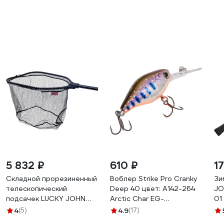
5 832 ₽
610 ₽
1
Складной прорезиненный
Воблер Strike Pro Cranky
Зи
телескопический
Deep 40 цвет: A142-264
JO
подсачек LUCKY JOHN
Arctic Char EG-
01
190х50х60см LJ-7359-
164L#A142-264
4
(5)
4.9
(17)
190