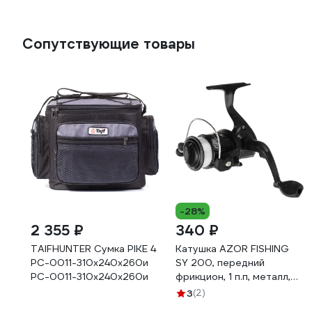
Сопутствующие товары
-28%
2 355 ₽
340 ₽
TAIFHUNTER Сумка PIKE 4
Катушка AZOR FISHING
РС-0011-310x240x260и
SY 200, передний
РС-0011-310х240х260и
фрикцион, 1 п.п, металл,
пластик, с леской 0.25 мм
3
(2)
142-039