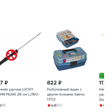
-35%
77 ₽
822 ₽
117 ₽
мняя удочка LUCKY
Рыболовный ящик с
Набор 
HN PILKKI 28 см LJ160-
двумя полками Salmo
удочки
1702
2шт (V+
365
5
(9)
4.6
(12)
4.6
(7