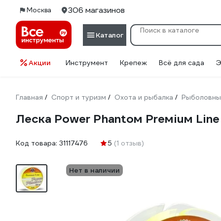
306 магазинов
Москва
Каталог
Акции
Инструмент
Крепеж
Всё для сада
Э
Главная
Спорт и туризм
Охота и рыбалка
Рыболовны
/
/
/
Леска Power Phantoм Preмiuм Lin
Код товара:
31117476
5
(1 отзыв)
Нет в наличии