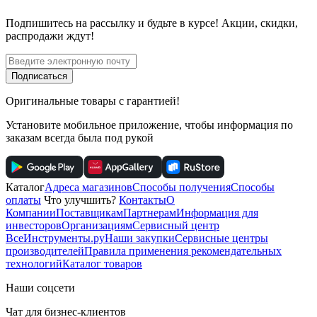
Подпишитесь
на рассылку
и будьте в курсе! Акции, скидки,
распродажи ждут!
Подписаться
Оригинальные товары с гарантией!
Установите мобильное приложение, чтобы информация по
заказам всегда была под рукой
Каталог
Адреса магазинов
Способы получения
Способы
оплаты
Что улучшить?
Контакты
О
Компании
Поставщикам
Партнерам
Информация для
инвесторов
Организациям
Сервисный центр
ВсеИнструменты.ру
Наши закупки
Сервисные центры
производителей
Правила применения рекомендательных
технологий
Каталог товаров
Наши соцсети
Чат для бизнес-клиентов