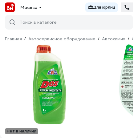
Москва
Для юрлиц
Поиск в каталоге
Главная
/
Автосервисное оборудование
/
Автохимия
/
Оч
Нет в наличии