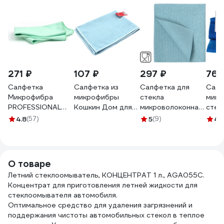
271 ₽
107 ₽
297 ₽
76 
Салфетка
Салфетка из
Салфетка для
Салф
Микрофибра
микрофибры
стекла
микр
PROFESSIONAL
Кошкин Дом для
микроволоконная
стек
для стекол и
стекол и зеркал
ПУ HQ profiline
CM-0
4.8
(57)
5
(9)
4.
зеркал PATERRA
30x40 см 210 г/м2
35х40 см синяя
2801
35 х 35 см в
4 цвета 30-08-
73612
картонной
022
упаковке 406-011
О товаре
Летний стеклоомыватель, КОНЦЕНТРАТ 1 л., AGA055C.
Концентрат для приготовления летней жидкости для
стеклоомывателя автомобиля.
Оптимальное средство для удаления загрязнений и
поддержания чистоты автомобильных стекол в теплое