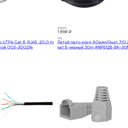
1 898 ₽
o UTP4 Cat 6, RJ45, 20.0 m
Литой патч-корд AOpen/Qust 7/0.
той 003-300214
кат.6 черный 30m ANP612B-BK-30