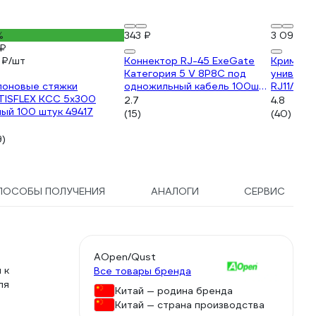
%
343 ₽
3 090 ₽
 ₽
 ₽/шт
Коннектор RJ-45 ExeGate
Кримпер
Категория 5 V 8P8C под
универса
лоновые стяжки
одножильный кабель 100шт
RJ11/RJ1
TISFLEX КСС 5х300
158091
2.7
4.8
ый 100 штук 49417
(15)
(40)
9)
ПОСОБЫ ПОЛУЧЕНИЯ
АНАЛОГИ
СЕРВИС
AOpen/Qust
 к
Все товары бренда
ля
Китай — родина бренда
Китай — страна производства