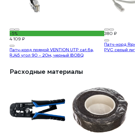
-5%
380 ₽
4 109 ₽
Патч-корд Rip
Патч-корд прямой VENTION UTP cat.6a,
PVC серый ли
RJ45 угол 90 - 20м, черный IBOBQ
Расходные материалы