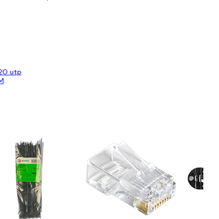
20 utp
M