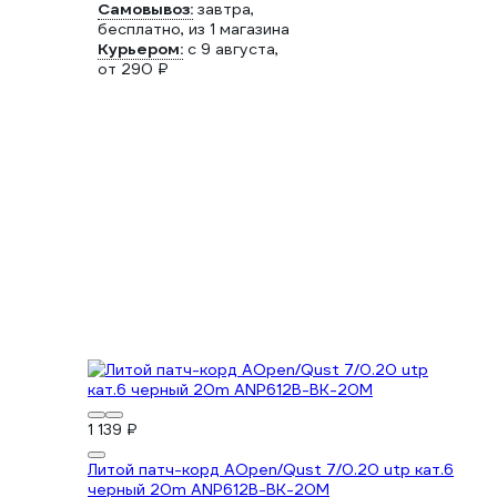
Самовывоз:
завтра,
бесплатно
, из 1 магазина
Курьером:
c 9 августа,
от 290 ₽
1 139 ₽
Литой патч-корд AOpen/Qust 7/0.20 utp кат.6
черный 20m ANP612B-BK-20M