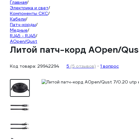
Главная
/
Электрика и свет
/
Компоненты СКС
/
Кабели
/
Патч-корды
/
Медные
/
RJ45 - RJ45
/
AOpen/Qust
Литой патч-корд AOpen/Qus
Код товара:
29942294
5
(5 отзывов)
1 вопрос