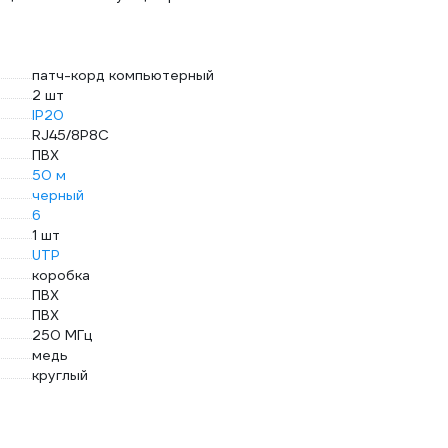
патч-корд компьютерный
2 шт
IP20
RJ45/8P8C
ПВХ
50 м
черный
6
1 шт
UTP
коробка
ПВХ
ПВХ
250 МГц
медь
круглый