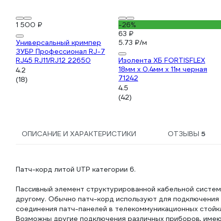
1 500 ₽
-26%
63 ₽
Универсальный кримпер
5.73 ₽/м
ЗУБР Профессионал RJ-7
RJ45 RJ11/RJ12 22650
Изолента ХБ FORTISFLEX
18мм х 0.4мм х 11м черная
4.2
71242
(18)
4.5
(42)
ОПИСАНИЕ И ХАРАКТЕРИСТИКИ
ОТЗЫВЫ
5
Патч-корд литой UTP категории 6.
Пассивный элемент структурированной кабельной системы
другому. Обычно патч-корд используют для подключения 
соединения патч-панелeй в телекоммуникационных стойка
Возможны другие подключения различных приборов, име