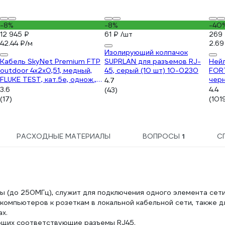
-8%
-8%
-40
12 945 ₽
61 ₽
/шт
269
42.44 ₽/м
2.69
Изолирующий колпачок
Кабель SkyNet Premium FTP
SUPRLAN для разъемов RJ-
Ней
outdoor 4x2x0,51, медный,
45, серый (10 шт) 10-0230
FOR
FLUKE TEST, кат.5e, однож.,
черн
4.7
305 м, box, черный CSP-FTP-
3.6
4.4
(43)
4-CU-OUT
(17)
(101
РАСХОДНЫЕ МАТЕРИАЛЫ
ВОПРОСЫ
1
С
 (до 250МГц), служит для подключения одного элемента сети
компьютеров к розеткам в локальной кабельной сети, также д
х.
ющих соответствующие разъемы RJ45.