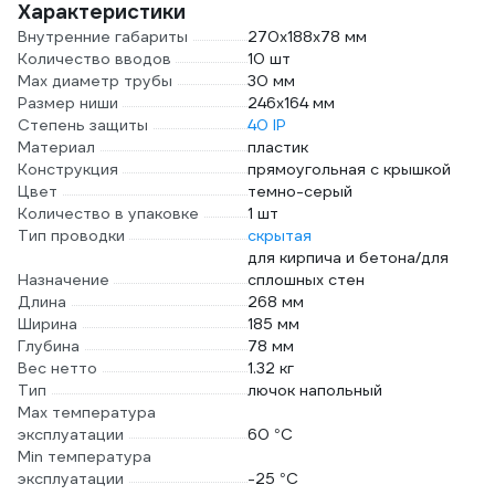
Характеристики
Внутренние габариты
270х188х78 мм
Количество вводов
10 шт
Max диаметр трубы
30 мм
Размер ниши
246х164 мм
Степень защиты
40 IP
Материал
пластик
Конструкция
прямоугольная с крышкой
Цвет
темно-серый
Количество в упаковке
1 шт
Тип проводки
скрытая
для кирпича и бетона/для
Назначение
сплошных стен
Длина
268 мм
Ширина
185 мм
Глубина
78 мм
Вес нетто
1.32 кг
Тип
лючок напольный
Max температура
эксплуатации
60 °С
Min температура
эксплуатации
-25 °С