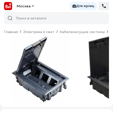
Москва
Для юрлиц
Поиск в каталоге
Главная
/
Электрика и свет
/
Кабеленесущие системы
/
М