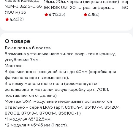
Кабель Конкорд
19мм, 20м, черная
(лицевая панель)
коро
NUM-J 3х2,5-0,66
IEK ИЭК UIZ-20-
роз. информ.,
BOX/
(100 м) 36
10-K02
45x45, rj, 2 входа,
крыш
4.7
(225)
4.5
(2)
4.4
(22)
бел Экопласт
зали
87002
250x
для 
7008
О товаре
Люк в пол на 6 постов.
Возможна установка напольного покрытия в крышку,
углубление 7мм .
Монтаж:
В фальшьпол с толщиной плит до 40мм (коробка для
фальшпола идет в комплекте).
В стяжку монолитного пола (рекомендуется
использовать металлическую коробку арт. 70161,
поставляется отдельно).
Монтаж ЭУИ: модульные механизмы поставляются
отдельно - серия LK45 (арт. 851104-1, 851107-1, 851204,
87002, 87013-1, 87001-1, 856100-1 ).
*1 модуль= 45*22,5мм.
*2 модуля = 45*45 мм (1 пост).