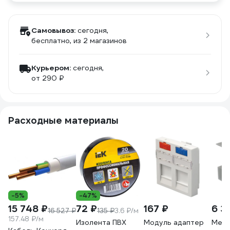
Самовывоз:
сегодня,
бесплатно
, из 2 магазинов
Курьером:
сегодня,
от 290 ₽
Расходные материалы
-5%
-47%
15 748 ₽
72 ₽
167 ₽
6 3
16 527 ₽
135 ₽
3.6 ₽/м
157.48 ₽/м
Изолента ПВХ
Модуль адаптер
Мета