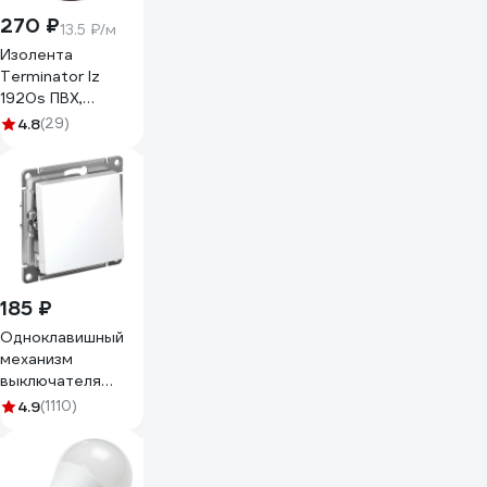
270 ₽
13.5 ₽/м
Изолента
Terminator Iz
1920s ПВХ,
черная,
4.8
(29)
автомобильная,
0.13 мм, 19 мм, 20
м 2000251
185 ₽
Одноклавишный
механизм
выключателя
Systeme Electric
4.9
(1110)
ATLAS DESIGN сх.1
10АХ белый
ATN000111