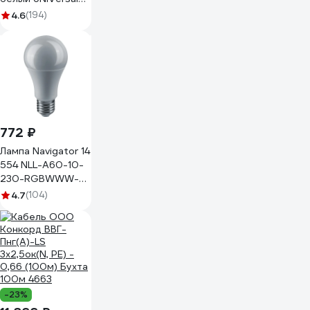
Олимп О0021
4.6
(194)
772 ₽
Лампа Navigator 14
554 NLL-A60-10-
230-RGBWWW-
E27-WIFI 14554
4.7
(104)
-23%