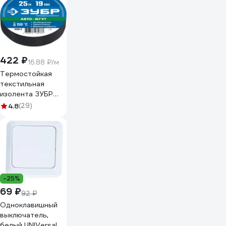
422 ₽
16.88 ₽/м
Термостойкая
текстильная
изолента ЗУБР
Авто-Жгут 19 мм х
4.8
(29)
25 м 1236-2
-25%
69 ₽
92 ₽
Одноклавишный
выключатель,
белый UNIVersal