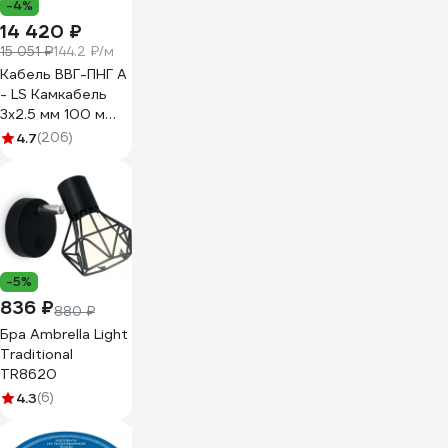
-4%
14 420 ₽
15 051 ₽
144.2 ₽/м
Кабель ВВГ-ПНГ А
- LS Камкабель
3x2.5 мм 100 м
ГОСТ
4.7
(206)
1157К30HG00070А0100М
-5%
836 ₽
880 ₽
Бра Ambrella Light
Traditional
TR8620
4.3
(6)