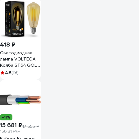
А16-222 (03)
418 ₽
Светодиодная
лампа VOLTEGA
Колба ST64 GOLD
6W Е27 2800К
4.5
(19)
5526
-11%
15 681 ₽
17 555 ₽
156.81 ₽/м
Кабель Конкорд