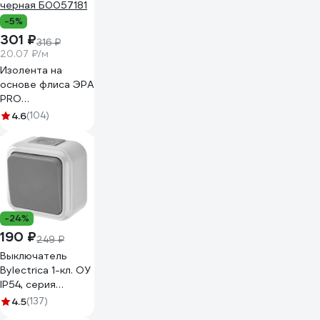
-5%
301 ₽
316 ₽
20.07 ₽/м
Изолента на
основе флиса ЭРА
PRO
PROFLEEC1915 19
4.6
(104)
мм, 15 м, 0,3 мм,
черная Б0057181
-24%
190 ₽
249 ₽
Выключатель
Bylectrica 1-кл. ОУ
IP54, серия
ПРАЛЕСКА АКВА,
4.5
(137)
серый, А16-222 03