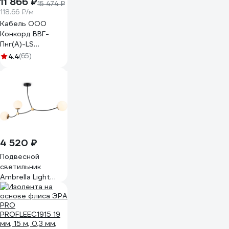
11 866 ₽
15 474 ₽
118.66 ₽/м
Кабель ООО
Конкорд ВВГ-
Пнг(А)-LS
3x2,5ок(N, PE) -
4.4
(65)
0,66 (100м) Бухта
100м 4663
4 520 ₽
Подвесной
светильник
Ambrella Light
TRADITIONAL
TR2568