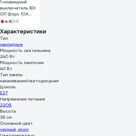
1-клавишный
выключатель IEK
ОП Форс 10А
250В IP54 BC20-
4.9
(24)
1-0-ФСр ИЭК
Характеристики
EVS10-K03-10-54-
DC
Тип
накладные
Мощность светильника
240 Вт
Мощность лампочки
40 Вт
Тип лампы
накаливания/светодиодная
Цоколь
E27
Напряжение питания
220В
Высота
38 см
Основной цвет
черный, хром
Цветопередача