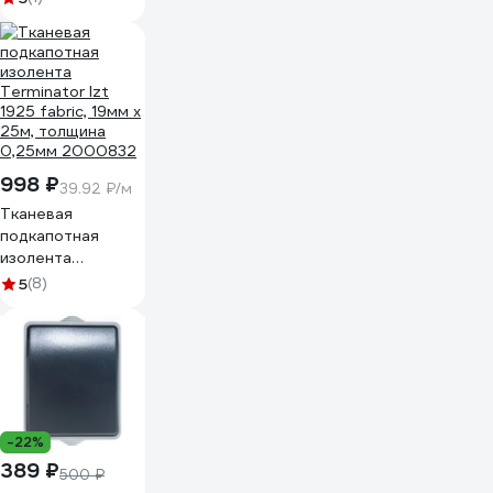
998 ₽
39.92 ₽/м
Тканевая
подкапотная
изолента
Terminator Izt
5
(8)
1925 fabric, 19мм х
25м, толщина
0,25мм 2000832
-22%
389 ₽
500 ₽