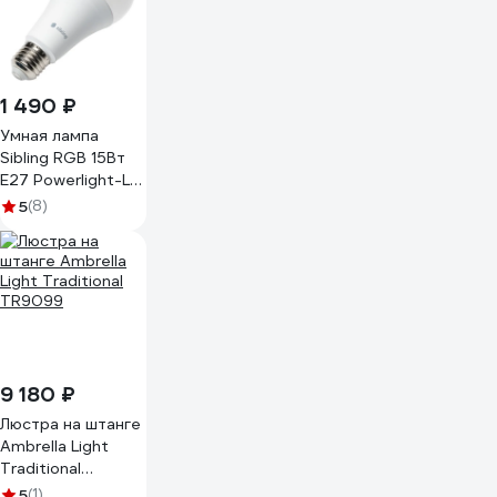
1 490 ₽
Умная лампа
Sibling RGB 15Вт
Е27 Powerlight-L
15 Вт 00-
5
(8)
00012491
9 180 ₽
Люстра на штанге
Ambrella Light
Traditional
TR9099
5
(1)