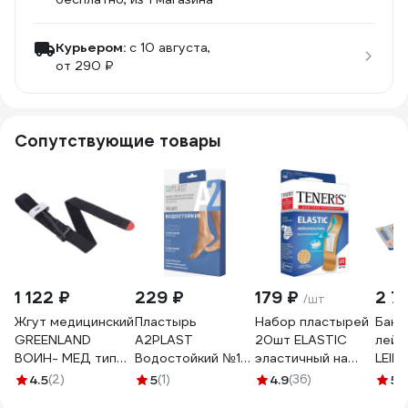
Курьером:
c 10 августа,
от 290 ₽
Сопутствующие товары
1 122 ₽
229 ₽
179 ₽
2 7
/шт
Жгут медицинский
Пластырь
Набор пластырей
Бакт
GREENLAND
A2PLAST
20шт ELASTIC
лейк
ВОИН- МЕД тип
Водостойкий №10
эластичный на
LEIK
турникет GR-
в картонной
тканевой основе
1,9х7
4.5
(2)
5
(1)
4.9
(36)
5
(1
VMT-1
упаковке, 10 шт.
бактерицидный с
поли