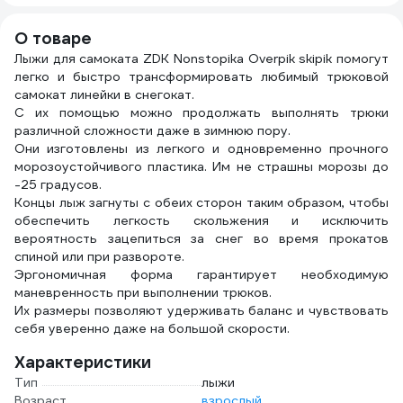
11434
ионами серебра
осно
TENERIS 630288
цвет
О товаре
6302
Лыжи для самоката ZDK Nonstopika Overpik skipik помогут
легко и быстро трансформировать любимый трюковой
самокат линейки в снегокат.
С их помощью можно продолжать выполнять трюки
различной сложности даже в зимнюю пору.
Они изготовлены из легкого и одновременно прочного
морозоустойчивого пластика. Им не страшны морозы до
-25 градусов.
Концы лыж загнуты с обеих сторон таким образом, чтобы
обеспечить легкость скольжения и исключить
вероятность зацепиться за снег во время прокатов
спиной или при развороте.
Эргономичная форма гарантирует необходимую
маневренность при выполнении трюков.
Их размеры позволяют удерживать баланс и чувствовать
себя уверенно даже на большой скорости.
Характеристики
Тип
лыжи
Возраст
взрослый