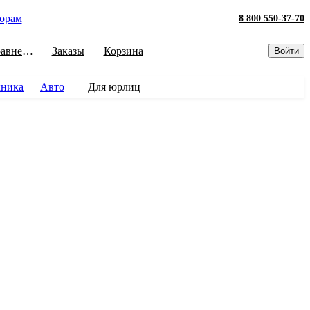
орам
8 800 550-37-70
Сравнение
Заказы
Корзина
Войти
хника
Авто
Для юрлиц