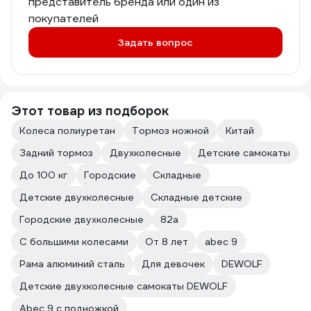
представитель бренда или один из
покупателей
Задать вопрос
Этот товар из подборок
Колеса полиуретан
Тормоз ножной
Китай
Задний тормоз
Двухколесные
Детские самокаты
До 100 кг
Городские
Складные
Детские двухколесные
Складные детские
Городские двухколесные
82а
С большими колесами
От 8 лет
abec 9
Рама алюминий сталь
Для девочек
DEWOLF
Детские двухколесные самокаты DEWOLF
Abec 9 с подножкой