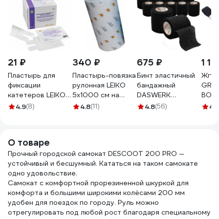
21 ₽
340 ₽
675 ₽
1 12
Пластырь для
Пластырь-повязка
Бинт эластичный
Жгут
фиксации
рулонная LEIKO
бандажный
GRE
катетеров LEIKO
5х1000 см на
DASWERK
ВОИН
6x8 см на
нетканой основе
защитный
турн
4.9
(8)
4.8
(11)
4.8
(56)
4.
нетканой основе с
липкий бинт
самофиксирующийся,
VMT-
u-образным
132824 630269
4,5 м х 5 см, 12
вырезом и
рулонов, черный
О товаре
впитывающей
680041
прокладкой
Прочный городской самокат DESCOOT 200 PRO —
630276
устойчивый и бесшумный. Кататься на таком самокате
одно удовольствие.
Самокат с комфортной прорезиненной шкуркой для
комфорта и большими широкими колёсами 200 мм
удобен для поездок по городу. Руль можно
отрегулировать под любой рост благодаря специальному