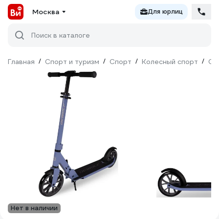
Москва
Для юрлиц
Поиск в каталоге
Главная
/
Спорт и туризм
/
Спорт
/
Колесный спорт
/
Са
Нет в наличии