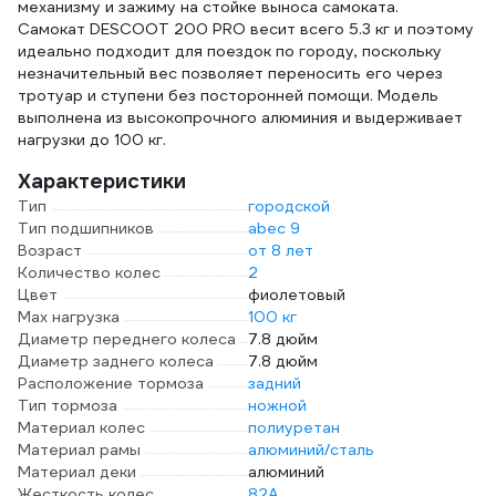
механизму и зажиму на стойке выноса самоката.
Самокат DESCOOT 200 PRO весит всего 5.3 кг и поэтому
идеально подходит для поездок по городу, поскольку
незначительный вес позволяет переносить его через
тротуар и ступени без посторонней помощи. Модель
выполнена из высокопрочного алюминия и выдерживает
нагрузки до 100 кг.
Характеристики
Тип
городской
Тип подшипников
abec 9
Возраст
от 8 лет
Количество колес
2
Цвет
фиолетовый
Max нагрузка
100 кг
Диаметр переднего колеса
7.8 дюйм
Диаметр заднего колеса
7.8 дюйм
Расположение тормоза
задний
Тип тормоза
ножной
Материал колес
полиуретан
Материал рамы
алюминий/сталь
Материал деки
алюминий
Жесткость колес
82А