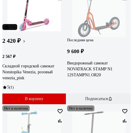
-6%
2 420 ₽
Последняя цена
9 600 ₽
2 567 ₽
Внедорожный самокат
Складной городской самокат
NOVATRACK STAMP N1
Nonstopika Venezia, розовый
12STAMPN1.OR20
venezia_pink
5
(1)
В корзину
Подписаться
Нет в наличии
Нет в наличии