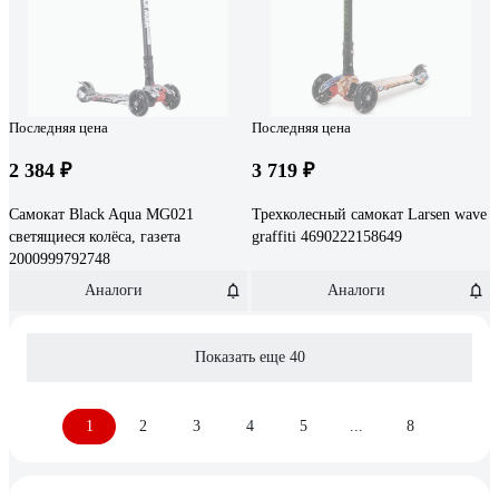
Последняя цена
Последняя цена
2 384 ₽
3 719 ₽
Самокат Black Aqua MG021
Трехколесный самокат Larsen wave
светящиеся колёса, газета
graffiti 4690222158649
2000999792748
Аналоги
Аналоги
Показать еще 40
1
2
3
4
5
...
8