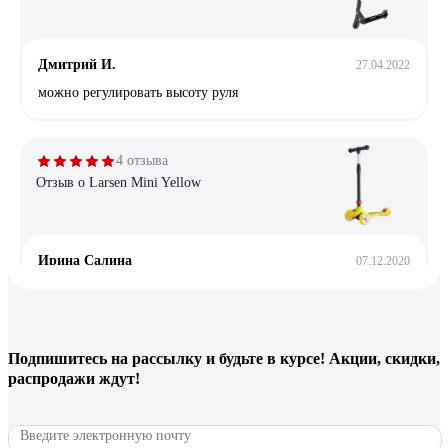
Дмитрий И.
27.04.2022
можно регулировать высоту руля
4 отзыва
Отзыв о Larsen Mini Yellow
Ирина Салина
07.12.2020
Удобный в катание
12 отзывов
Подпишитесь
на рассылку
и будьте в курсе! Акции, скидки,
распродажи ждут!
Отзыв о NOVATRACK 110A.PSYCHO.BVT21