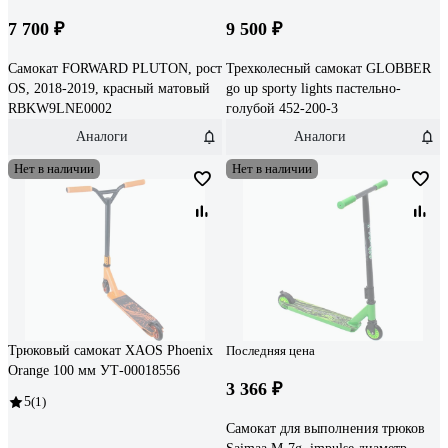
7 700 ₽
9 500 ₽
Самокат FORWARD PLUTON, рост
Трехколесный самокат GLOBBER
OS, 2018-2019, красный матовый
go up sporty lights пастельно-
RBKW9LNE0002
голубой 452-200-3
Аналоги
Аналоги
Нет в наличии
Нет в наличии
Трюковый самокат XAOS Phoenix
Последняя цена
Orange 100 мм УТ-00018556
3 366 ₽
5
(1)
Самокат для выполнения трюков