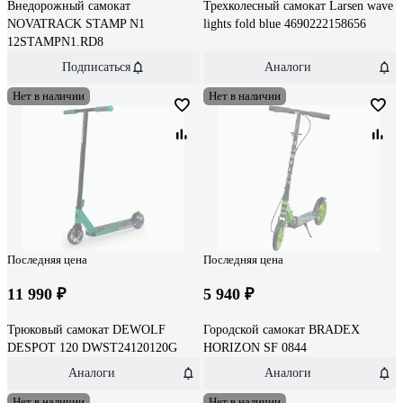
Внедорожный самокат
Трехколесный самокат Larsen wave
NOVATRACK STAMP N1
lights fold blue 4690222158656
12STAMPN1.RD8
Подписаться
Аналоги
Нет в наличии
Нет в наличии
Последняя цена
Последняя цена
11 990 ₽
5 940 ₽
Трюковый самокат DEWOLF
Городской самокат BRADEX
DESPOT 120 DWST24120120G
HORIZON SF 0844
Аналоги
Аналоги
Нет в наличии
Нет в наличии