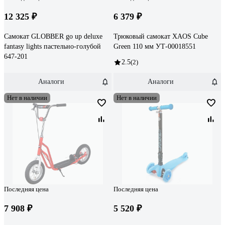
12 325 ₽
6 379 ₽
Самокат GLOBBER go up deluxe
Трюковый самокат XAOS Cube
fantasy lights пастельно-голубой
Green 110 мм УТ-00018551
647-201
2.5
(2)
Аналоги
Аналоги
Нет в наличии
Нет в наличии
Последняя цена
Последняя цена
7 908 ₽
5 520 ₽