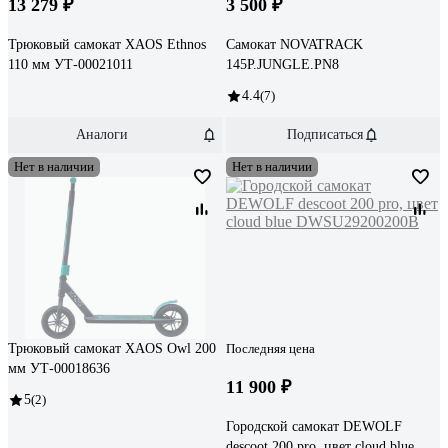
13 279 ₽
3 500 ₽
Трюковый самокат XAOS Ethnos
Самокат NOVATRACK
110 мм УТ-00021011
145P.JUNGLE.PN8
4.4
(7)
Аналоги
Подписаться
Нет в наличии
Нет в наличии
Трюковый самокат XAOS Owl 200
Последняя цена
мм УТ-00018636
11 900 ₽
5
(2)
Городской самокат DEWOLF
descoot 200 pro, цвет cloud blue