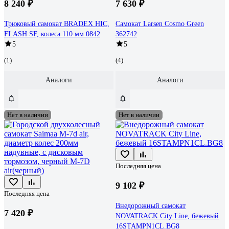
8 240 ₽
7 630 ₽
Трюковый самокат BRADEX HIC,
Самокат Larsen Cosmo Green
FLASH SF, колеса 110 мм 0842
362742
5
5
(1)
(4)
Аналоги
Аналоги
Нет в наличии
Нет в наличии
Последняя цена
9 102 ₽
Последняя цена
Внедорожный самокат
7 420 ₽
NOVATRACK City Line, бежевый
16STAMPN1CL.BG8