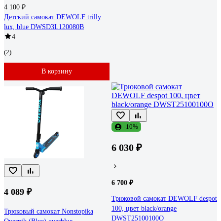
4 100 ₽
Детский самокат DEWOLF trilly
lux, blue DWSD3L120080B
4
(2)
В корзину
-10%
6 030 ₽
6 700 ₽
4 089 ₽
Трюковой самокат DEWOLF despot
100, цвет black/orange
Трюковый самокат Nonstopika
DWST25100100O