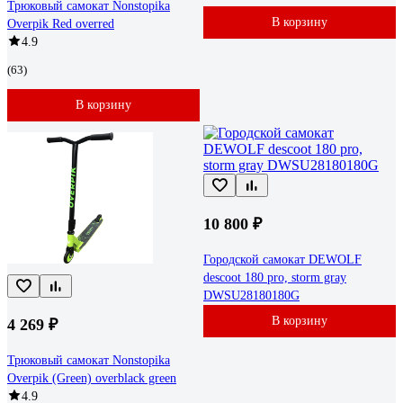
Трюковый самокат Nonstopika
В корзину
Overpik Red overred
4.9
(63)
В корзину
10 800 ₽
Городской самокат DEWOLF
descoot 180 pro, storm gray
DWSU28180180G
В корзину
4 269 ₽
Трюковый самокат Nonstopika
Overpik (Green) overblack green
4.9