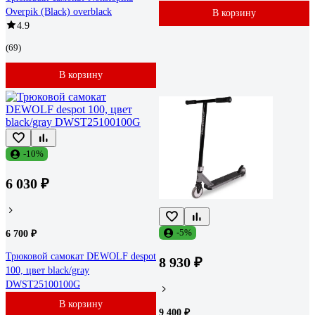
Overpik (Black) overblack
В корзину
4.9
(69)
В корзину
-10%
6 030 ₽
-5%
6 700 ₽
Трюковой самокат DEWOLF despot
8 930 ₽
100, цвет black/gray
DWST25100100G
В корзину
9 400 ₽