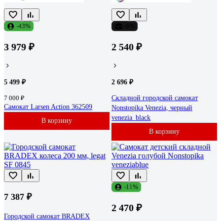
-43%
-6%
3 979 ₽
2 540 ₽
5 499 ₽
2 696 ₽
7 000 ₽
Складной городской самокат
Самокат Larsen Action 362509
Nonstopika Venezia, черный
venezia_black
В корзину
В корзину
-11%
7 387 ₽
2 470 ₽
Городской самокат BRADEX