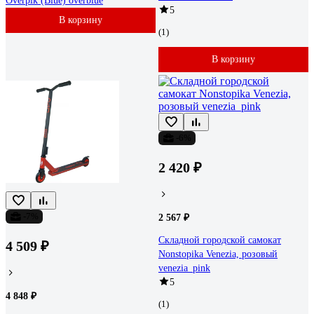
Overpik (Blue) overblue
5
В корзину
(1)
В корзину
-6%
2 420 ₽
-7%
2 567 ₽
Складной городской самокат
4 509 ₽
Nonstopika Venezia, розовый
venezia_pink
5
4 848 ₽
(1)