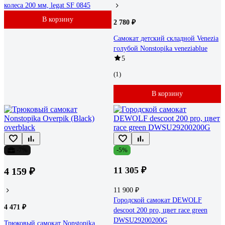
колеса 200 мм, legat SF 0845
В корзину
2 780 ₽
Самокат детский складной Venezia
голубой Nonstopika veneziablue
5
(1)
В корзину
-7%
-5%
11 305 ₽
4 159 ₽
11 900 ₽
Городской самокат DEWOLF
4 471 ₽
descoot 200 pro, цвет race green
DWSU29200200G
Трюковый самокат Nonstopika