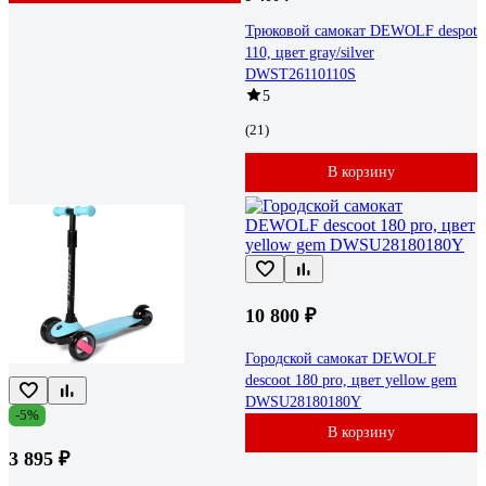
Трюковой самокат DEWOLF despot
110, цвет gray/silver
DWST26110110S
5
(21)
В корзину
10 800 ₽
Городской самокат DEWOLF
descoot 180 pro, цвет yellow gem
DWSU28180180Y
-5%
В корзину
3 895 ₽