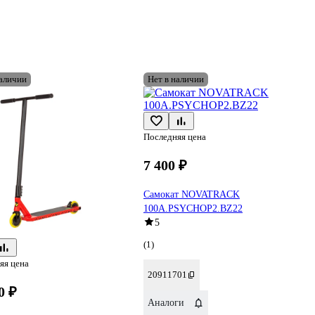
наличии
Нет в наличии
Последняя цена
7 400 ₽
Самокат NOVATRACK
100A.PSYCHOP2.BZ22
5
(1)
яя цена
20911701
0 ₽
Аналоги