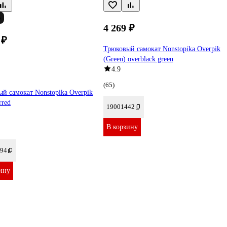
%
4 269 ₽
 ₽
Трюковый самокат Nonstopika Overpik
(Green) overblack green
4.9
(65)
й самокат Nonstopika Overpik
rred
19001442
В корзину
94
ину