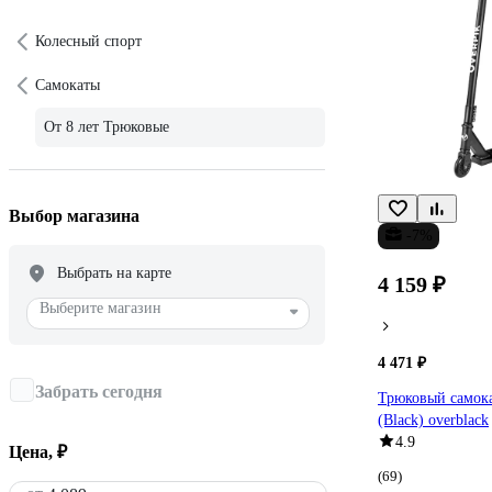
Колесный спорт
Самокаты
От 8 лет Трюковые
Выбор магазина
-7%
Выбрать на карте
4 159 ₽
Выберите магазин
4 471 ₽
Забрать сегодня
Трюковый самока
(Black) overblack
4.9
Цена, ₽
(69)