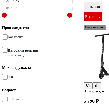
от
19002060
до
В корзину
Производители
Нет в наличии
Nonstopika
Высокий рейтинг
4 и 5 звезд
Max нагрузка, кг
100
Возраст
Последняя цена
от 8 лет
5 796 ₽