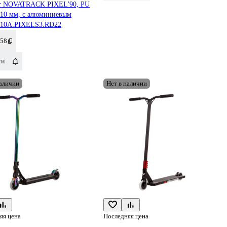
т NOVATRACK PIXEL'90, PU
110 мм, с алюминиевым
 10A.PIXELS3.RD22
58
ги
наличии
Нет в наличии
яя цена
Последняя цена