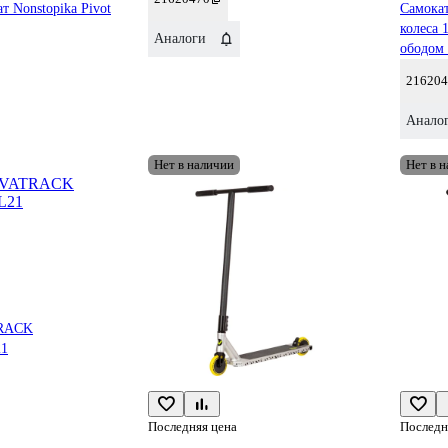
т Nonstopika Pivot
Самока
колеса 
Аналоги
ободом
216204
Анало
Нет в наличии
Нет в 
TRACK
21
Последняя цена
Последн