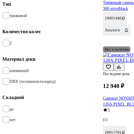
Трюковый самока
Тип
360 pivotblack
трюковой
19001448
Аналоги
Количество колес
2
Нет в наличии
Материал деки
алюминий
Последняя цена
ПВХ (поливинилхлорид)
12 940 ₽
Складной
Самокат NOVA
120A.PIXEL.BL
да
5
(1)
нет
20911791