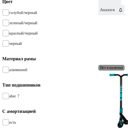
Цвет
Аналоги
голубой/черный
зеленый/черный
красный/черный
черный
Материал рамы
Нет в наличии
алюминий
Тип подшипников
abec 7
С амортизацией
есть