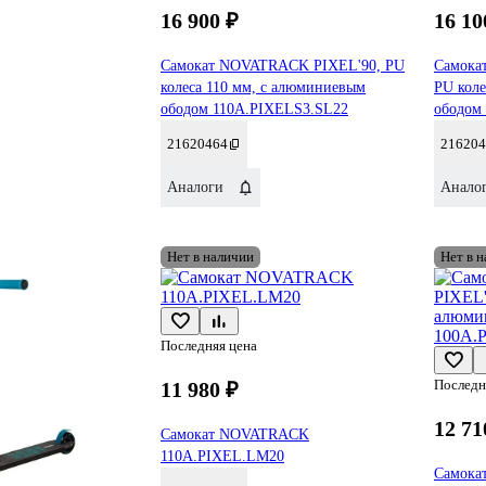
16 900 ₽
16 10
Самокат NOVATRACK PIXEL'90, PU
Самока
колеса 110 мм, с алюминиевым
PU коле
ободом 110A.PIXELS3.SL22
ободом
21620464
216204
Аналоги
Анало
Нет в наличии
Нет в 
Последняя цена
Последн
11 980 ₽
12 71
Самокат NOVATRACK
110A.PIXEL.LM20
Самока