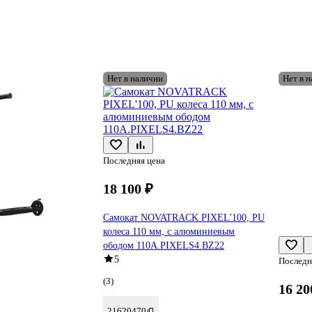
Нет в наличии
Нет в 
Последняя цена
18 100 ₽
Самокат NOVATRACK PIXEL'100, PU
колеса 110 мм, с алюминиевым
ободом 110A.PIXELS4.BZ22
5
Последн
(3)
16 20
21620470