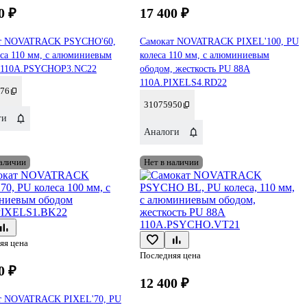
0 ₽
17 400 ₽
т NOVATRACK PSYCHO'60,
Самокат NOVATRACK PIXEL'100, PU
са 110 мм, с алюминиевым
колеса 110 мм, с алюминиевым
 110A.PSYCHOP3.NC22
ободом, жесткость PU 88A
110A.PIXELS4.RD22
76
31075950
ги
Аналоги
наличии
Нет в наличии
яя цена
Последняя цена
0 ₽
12 400 ₽
т NOVATRACK PIXEL'70, PU