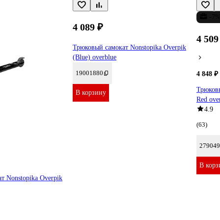
-7
4 089 ₽
4 509
Трюковый самокат Nonstopika Overpik
(Blue) overblue
19001880
4 848 ₽
Трюковы
В корзину
Red ove
4.9
(63)
279049
В корз
т Nonstopika Overpik