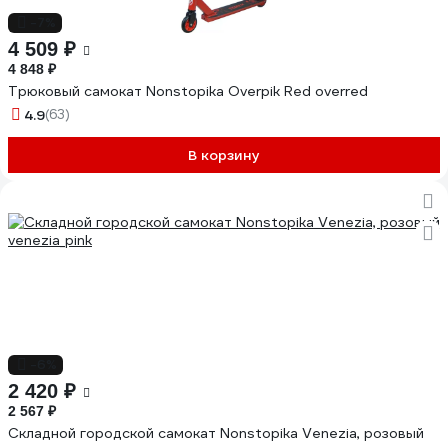
-7%
4 509 ₽
4 848 ₽
Трюковый самокат Nonstopika Overpik Red overred
4.9
(63)
В корзину
-6%
2 420 ₽
2 567 ₽
Складной городской самокат Nonstopika Venezia, розовый