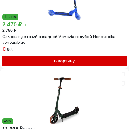
-11%
2 470 ₽
2 780 ₽
Самокат детский складной Venezia голубой Nonstopika
veneziablue
5
(1)
В корзину
-5%
11 305 ₽