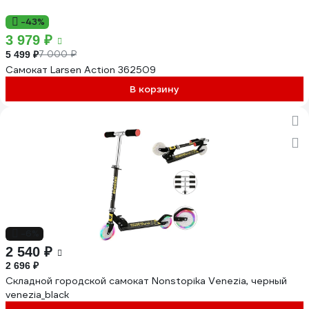
-43%
3 979 ₽
7 000 ₽
5 499 ₽
Самокат Larsen Action 362509
В корзину
-6%
2 540 ₽
2 696 ₽
Складной городской самокат Nonstopika Venezia, черный
venezia_black