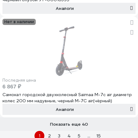
Аналоги
Нет в наличии
Последняя цена
6 867 ₽
Самокат городской двухколесный Saimaa M-7c air диаметр
колес 200 мм надувные, черный M-7C air(чёрный)
Аналоги
Показать еще 40
1
2
3
4
5
...
15