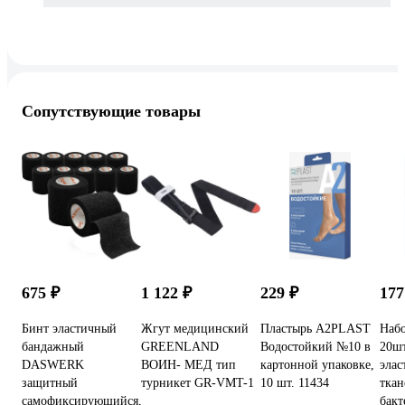
Сопутствующие товары
675 ₽
1 122 ₽
229 ₽
17
Бинт эластичный
Жгут медицинский
Пластырь A2PLAST
Набо
бандажный
GREENLAND
Водостойкий №10 в
20ш
DASWERK
ВОИН- МЕД тип
картонной упаковке,
элас
защитный
турникет GR-VMT-1
10 шт. 11434
ткан
самофиксирующийся,
бакт