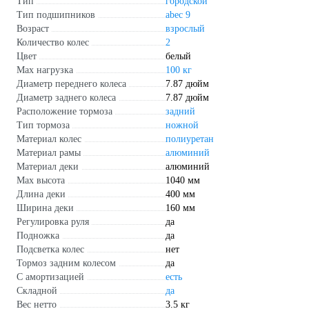
Тип
городской
Тип подшипников
abec 9
Возраст
взрослый
Количество колес
2
Цвет
белый
Max нагрузка
100 кг
Диаметр переднего колеса
7.87 дюйм
Диаметр заднего колеса
7.87 дюйм
Расположение тормоза
задний
Тип тормоза
ножной
Материал колес
полиуретан
Материал рамы
алюминий
Материал деки
алюминий
Max высота
1040 мм
Длина деки
400 мм
Ширина деки
160 мм
Регулировка руля
да
Подножка
да
Подсветка колес
нет
Тормоз задним колесом
да
С амортизацией
есть
Складной
да
Вес нетто
3.5 кг