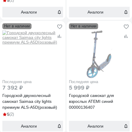
5
(1)
Аналоги
Аналоги
Нет в наличии
Нет в наличии
Последняя цена
Последняя цена
7 392 ₽
5 999 ₽
Городской двухколесный
Городской самокат для
самокат Saimaa city lights
взрослых ATEMI синий
премиум ALS-A5D(розовый)
00000136407
5
(2)
Аналоги
Аналоги