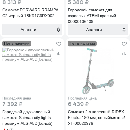
8 313 ₽
5 380 ₽
Самокат FORWARD RRAMPA
Городской самокат для
C2 черный 1BKR1C6RX002
взрослых ATEMI красный
00000136409
Аналоги
Аналоги
Нет в наличии
Нет в наличии
Последняя цена
Последняя цена
7 392 ₽
6 439 ₽
Городской двухколесный
Самокат 2-х колесный RIDEX
самокат Saimaa city lights
Electra 180 мм, серый/мятный
премиум ALS-A5D(белый)
УТ-00020976