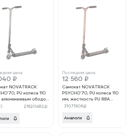
едняя цена
Последняя цена
040 ₽
12 560 ₽
окат NOVATRACK
Самокат NOVATRACK
HO'70, PU колеса 110
PSYCHO'70, PU колеса 110
с алюминиевым ободом
мм, жесткость PU 88A
.PSYCHOP4.SL22
110A.PSYCHOP4.BZ22
2)
31071906
21620482
Аналоги
логи