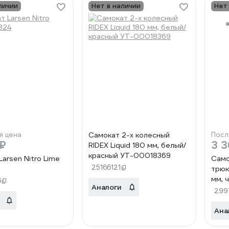
личии
Нет в наличии
Нет
я цена
Самокат 2-х колесный
Посл
 ₽
3 3
RIDEX Liquid 180 мм, белый/
красный УТ-00018369
arsen Nitro Lime
Само
25166121
трюк
мм, 
6
Аналоги
7G(ч
299
Ана