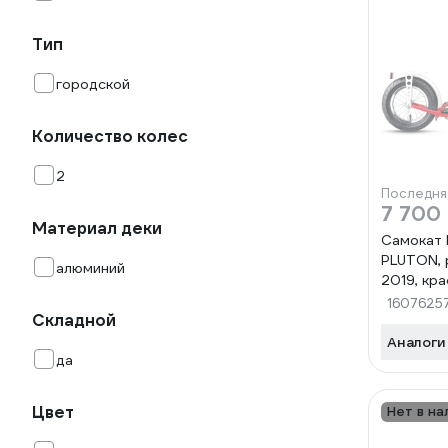
Тип
городской
Количество колес
2
Последня
7 700
Материал деки
Самокат
PLUTON, 
алюминий
2019, кр
RBKW9L
1607625
Складной
Аналоги
да
Цвет
Нет в на