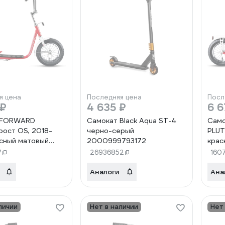
я цена
Последняя цена
Посл
 ₽
4 635 ₽
6 6
 FORWARD
Самокат Black Aqua ST-4
Сам
рост OS, 2018-
черно-серый
PLUT
асный матовый
2000999793172
крас
NE0002
RBK
7
26936852
160
Аналоги
Ана
личии
Нет в наличии
Нет