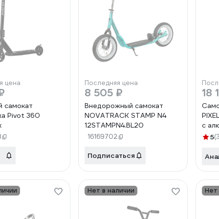
я цена
Последняя цена
Посл
₽
8 505 ₽
18 
 самокат
Внедорожный самокат
Сам
ka Pivot 360
NOVATRACK STAMP N4
PIXEL
k
12STAMPN4.BL20
с ал
110A
8
16169702
5
(
Подписаться
Ана
личии
Нет в наличии
Нет