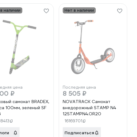
 в наличии
Нет в наличии
едняя цена
Последняя цена
800 ₽
8 505 ₽
овый самокат BRADEX,
NOVATRACK Самокат
са 100мм, зеленый SF
внедорожный STAMP N4
6
12STAMPN4.OR20
78413
16169701
логи
Подписаться