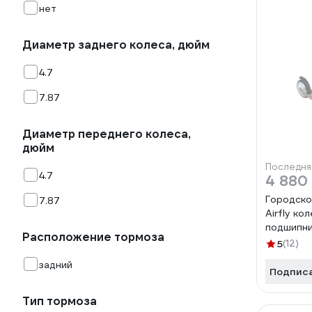
нет
Диаметр заднего колеса, дюйм
4.7
7.87
Диаметр переднего колеса,
дюйм
Последня
4.7
4 880
Городско
7.87
Airfly ко
подшипни
Расположение тормоза
00-000
5
(12)
задний
Подпис
Тип тормоза