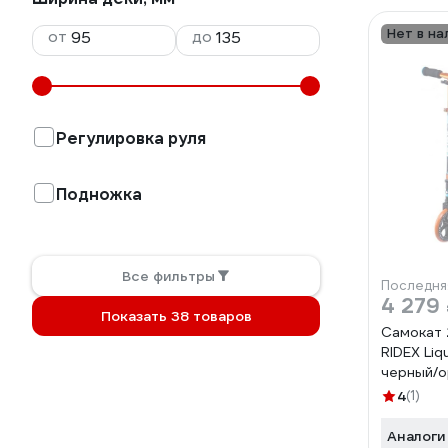
Нет в на
от
до
Регулировка руля
Подножка
Все фильтры
Последня
4 279
Показать 38 товаров
Самокат 
RIDEX Liq
черный/
УТ-0001
4
(1)
Аналоги