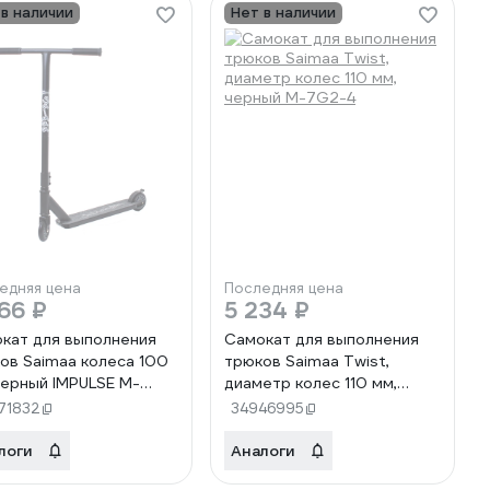
 в наличии
Нет в наличии
едняя цена
Последняя цена
66 ₽
5 234 ₽
кат для выполнения
Самокат для выполнения
ов Saimaa колеса 100
трюков Saimaa Twist,
черный IMPULSE M-
диаметр колес 110 мм,
ерный)
черный M-7G2-4
71832
34946995
логи
Аналоги