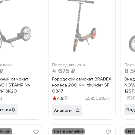
я цена
Последняя цена
Посл
₽
4 675 ₽
8 5
жный самокат
Городской самокат BRADEX
Внед
CK STAMP N4
колеса 200 мм, thunder SF
NOV
N4.BK20
0847
12S
4.5
(2)
162
25950983
аться
Под
Аналоги
личии
Нет в наличии
Нет