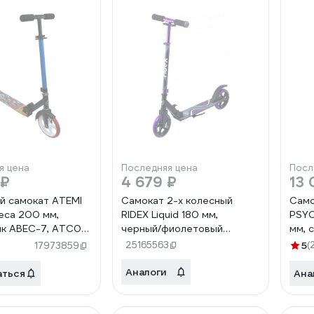
я цена
Последняя цена
Посл
 ₽
4 679 ₽
13 
й самокат ATEMI
Самокат 2-х колесный
Сам
леса 200 мм,
RIDEX Liquid 180 мм,
PSYC
к ABEC-7, ATC09
черный/фиолетовый
мм, 
06929
УТ-00018372
110A
25165563
5
(
17973859
Аналоги
аться
Ана