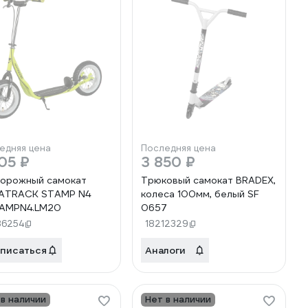
едняя цена
Последняя цена
05 ₽
3 850 ₽
орожный самокат
Трюковый самокат BRADEX,
ATRACK STAMP N4
колеса 100мм, белый SF
TAMPN4.LM20
0657
86254
18212329
писаться
Аналоги
 в наличии
Нет в наличии