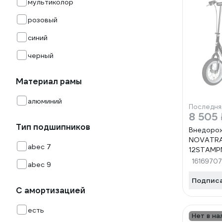
мультиколор
розовый
синий
черный
Материал рамы
алюминий
Последня
8 505 
Тип подшипников
Внедоро
NOVATRA
abec 7
12STAMP
16169707
abec 9
Подпис
С амортизацией
есть
Нет в на