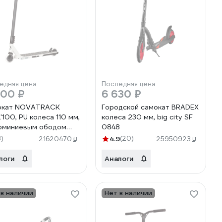
едняя цена
Последняя цена
100 ₽
6 630 ₽
окат NOVATRACK
Городской самокат BRADEX
'100, PU колеса 110 мм,
колеса 230 мм, big city SF
юминиевым ободом
0848
.PIXELS4.BZ22
3)
4.9
(20)
21620470
25950923
логи
Аналоги
 в наличии
Нет в наличии