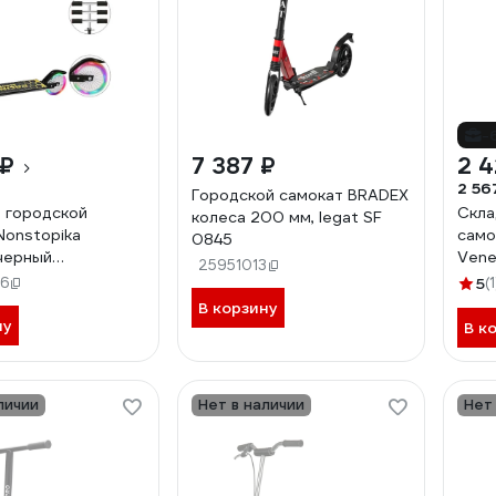
-
 ₽
7 387 ₽
2 4
2 56
Городской самокат BRADEX
 городской
Скла
колеса 200 мм, legat SF
Nonstopika
само
0845
 черный
Vene
25951013
lack
venez
6
5
(1
В корзину
ну
В к
личии
Нет в наличии
Нет