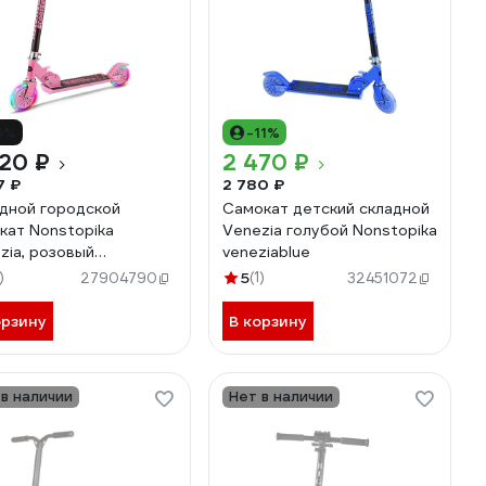
6%
-11%
20 ₽
2 470 ₽
7 ₽
2 780 ₽
дной городской
Самокат детский складной
кат Nonstopika
Venezia голубой Nonstopika
zia, розовый
veneziablue
ia_pink
)
5
(1)
27904790
32451072
орзину
В корзину
 в наличии
Нет в наличии