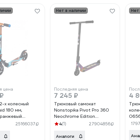
личии
Нет в наличии
Нет
я цена
Последняя цена
Посл
 ₽
7 245 ₽
4 
2-х колесный
Трюковый самокат
Трюк
uid 180 мм,
Nonstopika Pivot Pro 360
коле
оранжевый
Neochrome Edition
065
8371
pivotneochrome
4
(1)
179
25166037
27904856
Ана
Аналоги