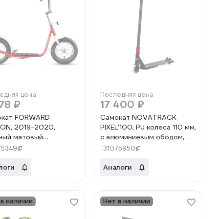
едняя цена
Последняя цена
78 ₽
17 400 ₽
окат FORWARD
Самокат NOVATRACK
ON, 2019-2020,
PIXEL'100, PU колеса 110 мм,
ный матовый
с алюминиевым ободом,
W0LNE1020
жесткость PU 88A
75349
31075950
110A.PIXELS4.RD22
логи
Аналоги
 в наличии
Нет в наличии