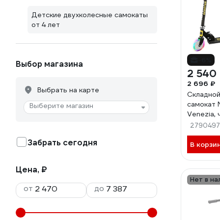
Детские двухколесные самокаты
от 4 лет
-6%
Выбор магазина
2 540
2 696 ₽
Выбрать на карте
Складной
самокат 
Выберите магазин
Venezia,
venezia_b
2790497
Забрать сегодня
В корзи
Цена, ₽
Нет в на
от
до