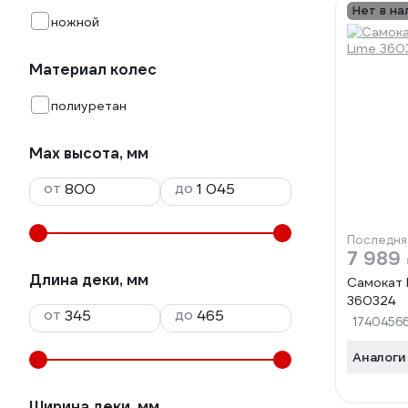
Нет в на
ножной
Материал колес
полиуретан
Max высота, мм
от
до
Последня
7 989
Длина деки, мм
Самокат L
360324
от
до
1740456
Аналоги
Ширина деки, мм