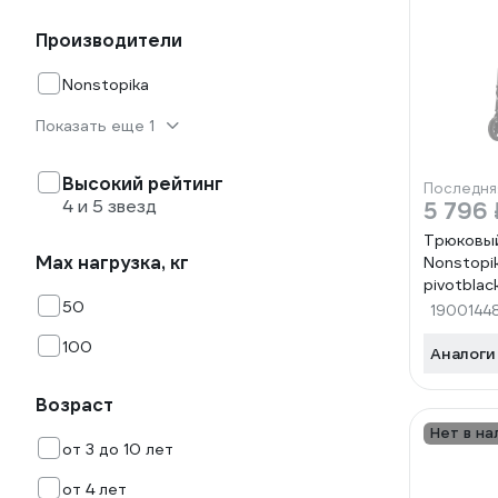
Производители
Nonstopika
Показать еще 1
Высокий рейтинг
Последня
4 и 5 звезд
5 796 
Трюковый
Max нагрузка, кг
Nonstopi
pivotblac
50
1900144
100
Аналоги
Возраст
Нет в на
от 3 до 10 лет
от 4 лет