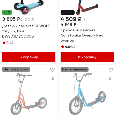
-5%
-7%
4 509 ₽
3 895 ₽
4 100 ₽
4 848 ₽
Детский самокат DEWOLF
Трюковый самокат
trilly lux, blue
Nonstopika Overpik Red
DWSD3L120080B
overred
4
(2)
4.9
(63)
В корзину
В корзину
Нет в наличии
Нет в наличии