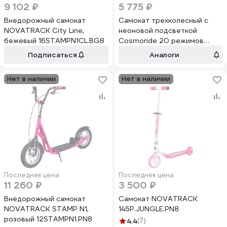
9 102 ₽
5 775 ₽
Внедорожный самокат
Самокат трехколесный с
NOVATRACK City Line,
неоновой подсветкой
бежевый 16STAMPN1CL.BG8
Cosmoride 20 режимов
GLOW, черный 058/S1001
Подписаться
Аналоги
УТ-00005694
Нет в наличии
Нет в наличии
Последняя цена
Последняя цена
11 260 ₽
3 500 ₽
Внедорожный самокат
Самокат NOVATRACK
NOVATRACK STAMP N1,
145P.JUNGLE.PN8
розовый 12STAMPN1.PN8
4.4
(7)