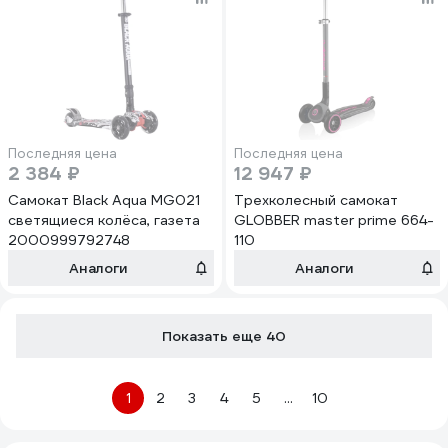
Последняя цена
Последняя цена
2 384 ₽
12 947 ₽
Самокат Black Aqua MG021
Трехколесный самокат
светящиеся колёса, газета
GLOBBER master prime 664-
2000999792748
110
Аналоги
Аналоги
Показать еще 40
1
2
3
4
5
...
10