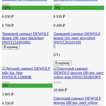
-10%
-5%
6 030 ₽
8 930 ₽
6 700 ₽
9 400 ₽
Трюковой самокат DEWOLF
Трюковой самокат DEWOLF
despot 100, цвет black/gray
despot 110, цвет gray/silver
DWST25100100G
DWST26110110S
5
В корзину
(21)
В корзину
-5%
10 800 ₽
3 895 ₽
Городской самокат DEWOLF
descoot 180 pro, цвет yellow
4 100 ₽