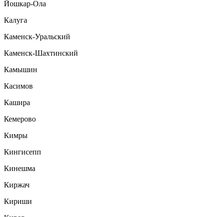
Йошкар-Ола
Калуга
Каменск-Уральский
Каменск-Шахтинский
Камышин
Касимов
Кашира
Кемерово
Кимры
Кингисепп
Кинешма
Киржач
Кириши