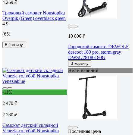
4 269 ₽
Трюковый самокат Nonstopika
Overpik (Green) overblack green
4.9
(65)
10 800 ₽
В корзину
Городской самокат DEWOLF
descoot 180 pro, storm gray
DWSU28180180G
В корзину
Нет в наличии
-11%
2 470 ₽
2 780 ₽
Самокат детский складной
Venezia голубой Nonstopika
Последняя цена