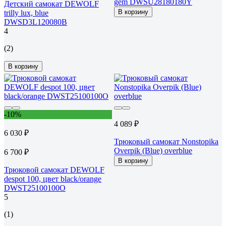
gem DWSU28180180Y
Детский самокат DEWOLF
В корзину
trilly lux, blue
DWSD3L120080B
4
(2)
В корзину
-10%
4 089 ₽
6 030 ₽
Трюковый самокат Nonstopika
Overpik (Blue) overblue
6 700 ₽
В корзину
Трюковой самокат DEWOLF
despot 100, цвет black/orange
DWST25100100O
5
(1)