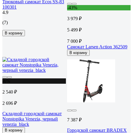
Трюковый самокат Ecos SS-83
100301
-43%
4.9
3 979 ₽
(7)
5 499 ₽
В корзину
7 000 ₽
Самокат Larsen Action 362509
В корзину
-6%
2 540 ₽
2 696 ₽
Складной городской самокат
Nonstopika Venezia, черный
7 387 ₽
venezia_black
Городской самокат BRADEX
В корзину