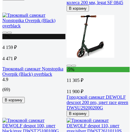
колеса 200 мм, legat SF 0845
В корзину
-7%
4 159 ₽
4 471 ₽
Трюковый самокат Nonstopika
-5%
Overpik (Black) overblack
4.9
11 305 ₽
(69)
11 900 ₽
Городской самокат DEWOLF
В корзину
descoot 200 pro, цвет race green
DWSU29200200G
В корзину