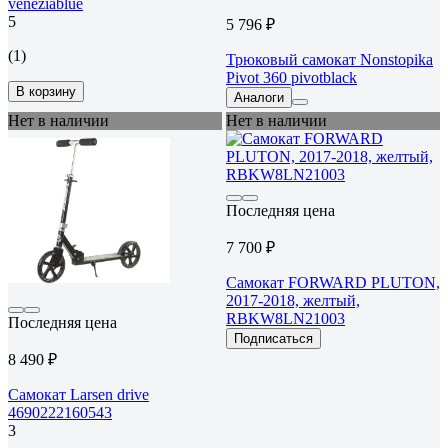
veneziablue
5
5 796 ₽
(1)
Трюковый самокат Nonstopika
Pivot 360 pivotblack
В корзину
Аналоги
Нет в наличии
Нет в наличии
Последняя цена
7 700 ₽
Самокат FORWARD PLUTON,
2017-2018, желтый,
RBKW8LN21003
Последняя цена
Подписаться
8 490 ₽
Самокат Larsen drive
4690222160543
3