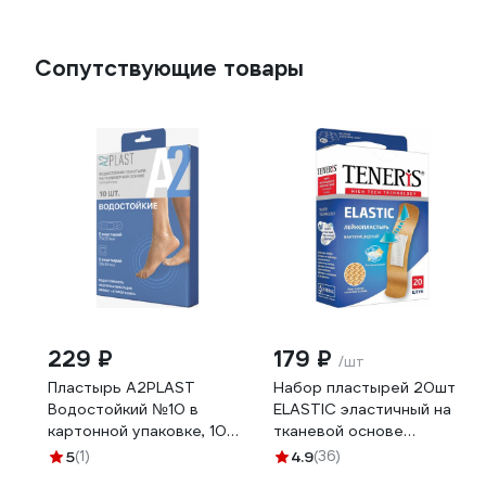
Сопутствующие товары
229 ₽
179 ₽
/шт
Пластырь A2PLAST
Набор пластырей 20шт
Водостойкий №10 в
ELASTIC эластичный на
картонной упаковке, 10
тканевой основе
шт. 11434
бактерицидный с ионами
5
(1)
4.9
(36)
серебра TENERIS 630288