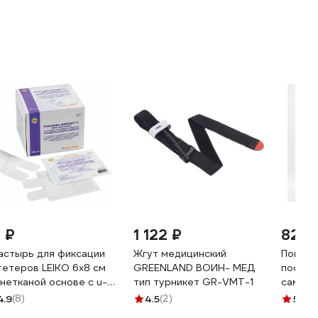
1 ₽
1 122 ₽
828 
астырь для фиксации
Жгут медицинский
Повязк
тетеров LEIKO 6x8 см
GREENLAND ВОИН- МЕД
послео
 нетканой основе с u-
тип турникет GR-VMT-1
самокл
разным вырезом и
стерил
4.9
(8)
4.5
(2)
5
(25)
итывающей прокладкой
размер