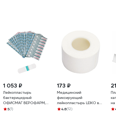
1 053 ₽
173 ₽
2
Лейкопластырь
Медицинский
Пл
бактерицидный
фиксирующий
ка
ОФИСМАГ ВЕРОФАРМ,
лейкопластырь LEIKO в
на
2,5х7,2 см. тканевая
рулоне 3x500 см на
об
5
(1)
4.8
(12)
основа, 200 шт. 881180
тканевой основе белого
вп