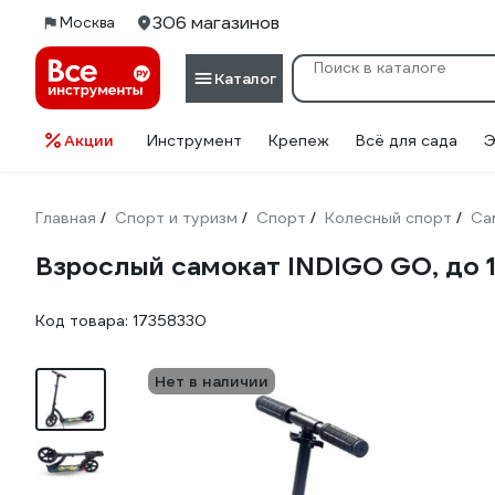
306 магазинов
Москва
Каталог
Акции
Инструмент
Крепеж
Всё для сада
Э
Главная
Спорт и туризм
Спорт
Колесный спорт
Са
/
/
/
/
Взрослый самокат INDIGO GO, до 1
Код товара:
17358330
Нет в наличии