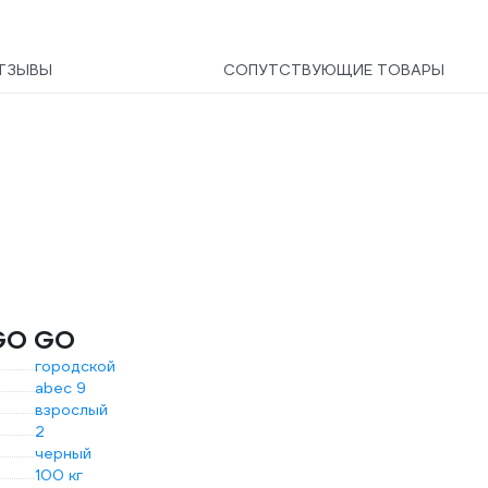
цвета в картонной
63
коробке 630268
ТЗЫВЫ
СОПУТСТВУЮЩИЕ ТОВАРЫ
IGO GO
городской
abec 9
взрослый
2
черный
100 кг