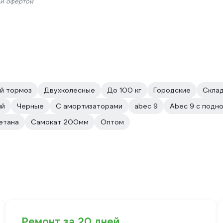
ой офертой
й тормоз
Двухколесные
До 100 кг
Городские
Скла
ый
Черные
С амортизаторами
abec 9
Abec 9 с подн
етана
Самокат 200мм
Оптом
Ремонт за 20 дней