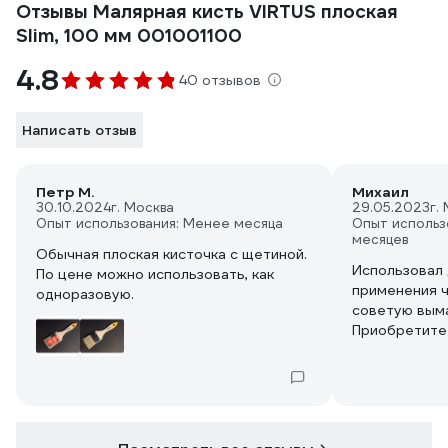
Отзывы Малярная кисть VIRTUS плоская
Slim, 100 мм 001001100
4.8
40 отзывов
Написать отзыв
Петр М.
Михаил
30.10.2024
г. Москва
29.05.2023
г.
Опыт использования: Менее месяца
Опыт использ
месяцев
Обычная плоская кисточка с щетиной.
Использовал 
По цене можно использовать, как
применения ч
одноразовую.
советую выма
Приобретите
будет и каче
пострадает.