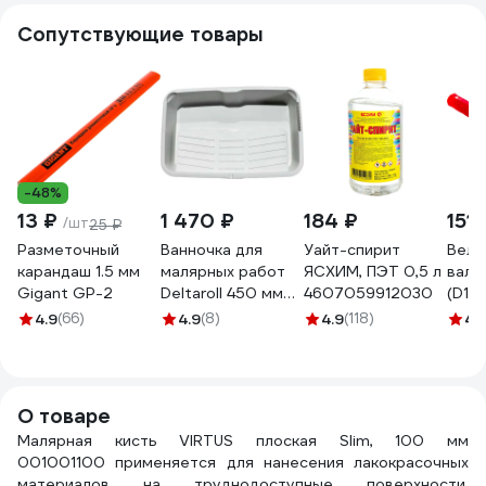
Сопутствующие товары
-48%
13 ₽
1 470 ₽
184 ₽
151 
/шт
25 ₽
Разметочный
Ванночка для
Уайт-спирит
Велю
карандаш 1.5 мм
малярных работ
ЯСХИМ, ПЭТ 0,5 л
вали
Gigant GP-2
Deltaroll 450 мм
4607059912030
(D15
T888450
4 мм
4.9
(66)
4.9
(8)
4.9
(118)
4.
КЕДР
2594
О товаре
Малярная кисть VIRTUS плоская Slim, 100 мм
001001100 применяется для нанесения лакокрасочных
материалов на труднодоступные поверхности.