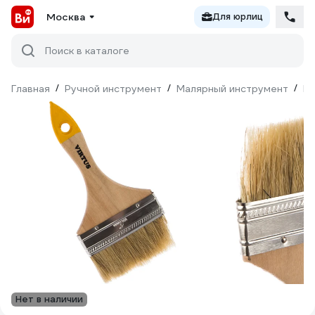
Москва
Для юрлиц
Поиск в каталоге
Главная
/
Ручной инструмент
/
Малярный инструмент
/
Ки
Нет в наличии