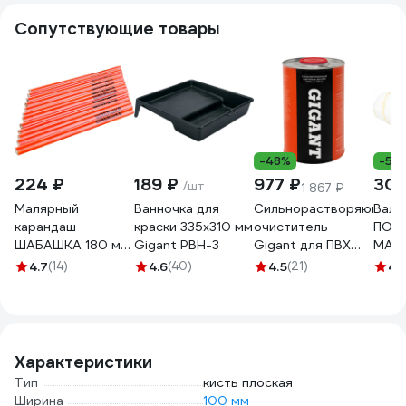
Сопутствующие товары
-48%
-5%
224 ₽
189 ₽
977 ₽
300
/шт
1 867 ₽
Малярный
Ванночка для
Сильнорастворяющий
Вали
карандаш
краски 335х310 мм
очиститель
ПОЛ
ШАБАШКА 180 мм,
Gigant PBH-3
Gigant для ПВХ
MATR
набор 12 шт 146-
1000 мл GPC-5
поло
4.7
(14)
4.6
(40)
4.5
(21)
4.
0002 206049
двухк
250м
D 48
8066
Характеристики
Тип
кисть плоская
Ширина
100 мм