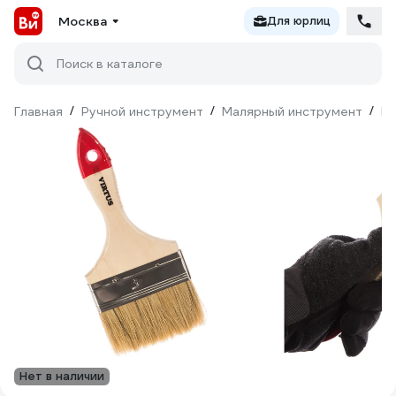
Москва
Для юрлиц
Поиск в каталоге
Главная
/
Ручной инструмент
/
Малярный инструмент
/
Ки
Нет в наличии